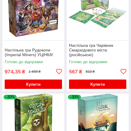
Настільна гра Чарівник
Настільна гра Рудокопи
Смарагдового міста
(Imperial Miners) УЦІНКА!
(російською)
Готово до відправки
Готово до відправки
974,35
567
₴
₴
1 499 ₴
810 ₴
Купити
Купити
–30%
–30%