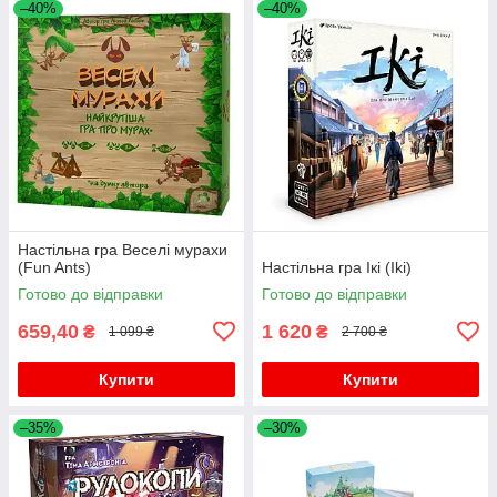
–40%
–40%
Настільна гра Веселі мурахи
(Fun Ants)
Настільна гра Ікі (Iki)
Готово до відправки
Готово до відправки
659,40
1 620
₴
₴
1 099 ₴
2 700 ₴
Купити
Купити
–35%
–30%