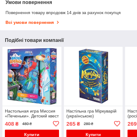
Умови повернення
Повернення товару впродовж 14 днів за рахунок покупця
Всі умови повернення
Подібні товари компанії
Настольная игра Миссия
Настільна гра Мiркуварiй
Наст
«Печеньки». Детский квест
(українською)
(рос
408
265
269
₴
₴
480 ₴
280 ₴
Купити
Купити