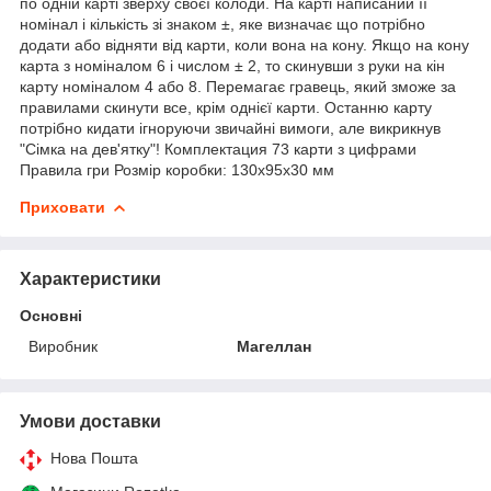
по одній карті зверху своєї колоди. На карті написаний її
номінал і кількість зі знаком ±, яке визначає що потрібно
додати або відняти від карти, коли вона на кону. Якщо на кону
карта з номіналом 6 і числом ± 2, то скинувши з руки на кін
карту номіналом 4 або 8. Перемагає гравець, який зможе за
правилами скинути все, крім однієї карти. Останню карту
потрібно кидати ігноруючи звичайні вимоги, але викрикнув
"Сімка на дев'ятку"! Комплектация 73 карти з цифрами
Правила гри Розмір коробки: 130х95х30 мм
Приховати
Характеристики
Основні
Виробник
Магеллан
Умови доставки
Нова Пошта