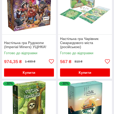
Настільна гра Чарівник
Настільна гра Рудокопи
Смарагдового міста
(Imperial Miners) УЦІНКА!
(російською)
Готово до відправки
Готово до відправки
974,35
567
₴
₴
1 499 ₴
810 ₴
Купити
Купити
–30%
–30%