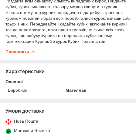
Роздайте всім однакову кількість випадкових курок, і кидайте
кубик, курок випавшого кольору можна скинути в курник.
Нюанс в тому, що курник періодично підстрибує і гравець з
кубиком повинен зібрати всіх порозбігалися курок, взявши собі
трьох з них. Передавайте і кидайте кубик, включайте курник і
так до переможного, поки один з гравців не скине всіх своїх
курок, і до вибуху курника не передасть кубик іншому.
Комплектация Курник 36 курок Кубик Правила гри
Приховати
Характеристики
Основні
Виробник
Магеллан
Умови доставки
Нова Пошта
Магазини Rozetka