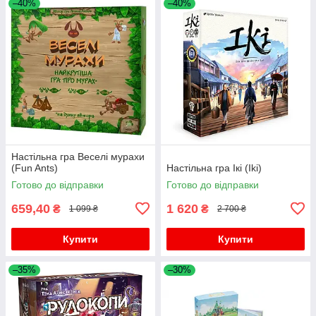
–40%
–40%
Настільна гра Веселі мурахи
(Fun Ants)
Настільна гра Ікі (Iki)
Готово до відправки
Готово до відправки
659,40
1 620
₴
₴
1 099 ₴
2 700 ₴
Купити
Купити
–35%
–30%