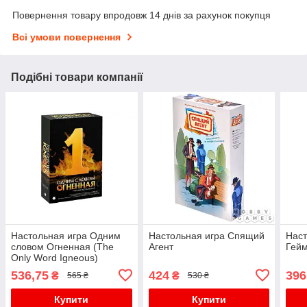
Повернення товару впродовж 14 днів за рахунок покупця
Всі умови повернення
Подібні товари компанії
Настольная игра Одним
Настольная игра Спящий
Наст
словом Огненная (The
Агент
Гейм
Only Word Igneous)
536,75
424
396
₴
₴
565 ₴
530 ₴
Купити
Купити