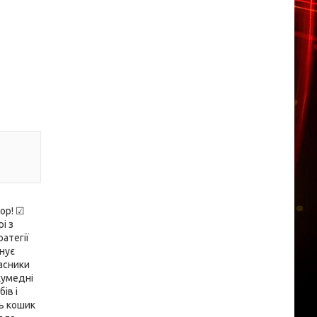
ор! ☑
і з
атегії
нує
часники
кумедні
ів і
ть кошик