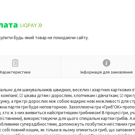
 купити будь-який товар не покидаючи сайту.
Характеристики
Інформація для замовлення
ально для шанувальників швидких, веселих і азартних карткових іг
омпанії; ☑ цікава дітям і дорослим, хлопчикам і дівчаткам; ☑ при гр
ку, а при грі дорослих між собою відкриє нові можливості для стр
ожна партія гри буде неповторною. Захоплююча гра «Гриб'ОК» пропо
и, хто ж з них виявиться найспритнішим грибником! В процесі гри, у
еїстівними), використовуючи для цього спеціальні картки грибів. А 
собливими суперздібностями, допоможуть позбутися неїстівних гриб
 собі повний кошик, як тільки в ньому опиниться гриб, що заповни