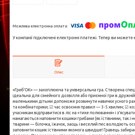
У компанії підключені електронні платежі. Тепер ви можете
Опис
«Гриб'ОК» — захоплююча та універсальна гра. Створена спеці
ідеальна для сімейного дозвілля або приємної гри в дружній к
маленькими дітьми допоможе розвинути навички усного рахун
та комбінаторики; ☑ час освоєння правил — 3-5 хвилин; ☑ к
учасникам відправитися в ліс на «тихе полювання» і з'ясуват
намагаються наповнити кошики грибами (як їстівними, так і н
тварини — білочка, їжачок, заєць і веселий пес володіють о
заповнити кошик їстівними якомога швидше! Гравець забирає