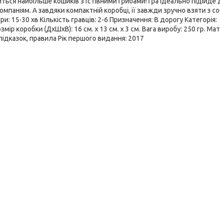
иться найбільше кошиків з їстівними грибами! Гра ідеально підійде
омпаніям. А завдяки компактній коробці, її завжди зручно взяти з с
ри: 15-30 хв Кількість гравців: 2-6 Призначення: В дорогу Категорія:
ір коробки (ДхШхВ): 16 см. х 13 см. х 3 см. Вага виробу: 250 гр. Мат
т підказок, правила Рік першого видання: 2017