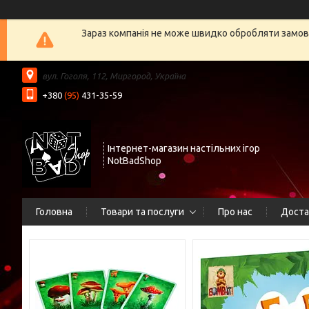
Зараз компанія не може швидко обробляти замовл
вул. Гоголя, 112, Миргород, Україна
+380
(95)
431-35-59
Інтернет-магазин настільних ігор
NotBadShop
Головна
Товари та послуги
Про нас
Доста