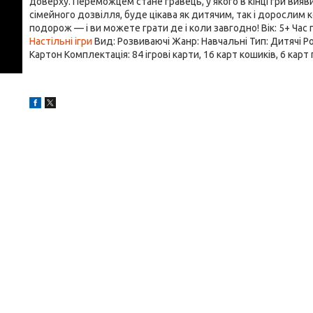
доверху. Переможцем стане гравець, у якого в кінці гри вияв
сімейного дозвілля, буде цікава як дитячим, так і дорослим к
подорож — і ви можете грати де і коли завгодно! Вік: 5+ Час г
Настільні ігри
Вид: Розвиваючі Жанр: Навчальні Тип: Дитячі Розм
Картон Комплектація: 84 ігрові карти, 16 карт кошиків, 6 кар