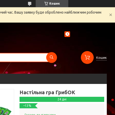
Кошик
бочий час. Вашу заявку буде оброблено найближчим робочим
Кошик
Настільна гра ГрибОК
24 дні
–13%
Готово до відправки