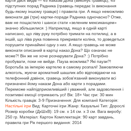
карти двох видів — 45 наказів Дона (виконує гравець), 45
підступних порад Радника (гравець передає їх виконання
будь-якому іншому гравцю) і правила гри. А якщо неможливо
виконати дві (три) картки-поради Радника одночасно? Отже,
вам не пощастило і шанси стати «зеленим мексиканцем»
значно збільшилися :) Наприклад, якщо в одній карті
написано, що ліву руку потрібно тримати на потилиці, а в
іншій, що ліва рука повинна прикривати коліна, то доведеться
порушити принаймні одну з них. А якщо гравець не може
виконати описаний в картці наказ Дона? Що означає не
може?! Він же не хоче розчарувати Дона? :) Потрібно
пробувати, поки не вийде. Пауза можлива? Які паузи?!
Боротьба за імперію картелю в самому розпалі! Замовляючи
алкоголь, жуючи ароматний шашлик або відповідаючи на
телефонний дзвінок, гравець зобов'язаний виконувати всі
призначені йому накази Дона або карти з порадами.
Переможе найпідприємливіший і уважний, але задоволення і
позитивні емоції отримають усі! Вік: 18+ Час гри: 30 мин
Кількість гравців: 3-9 Призначення: Для компанії Категорія:
Настільні ігри
Вид: Карточні ігри Жанр: Казуальні Тип: Дорослі
Розмір коробки (ДхШхВ): 19 см. x 14 см. x 3 см. Вага виробу:
250 гр. Матеріал: Картон Комплектація: 90 карт завдань,
правила гри Рік першого видання: 2014