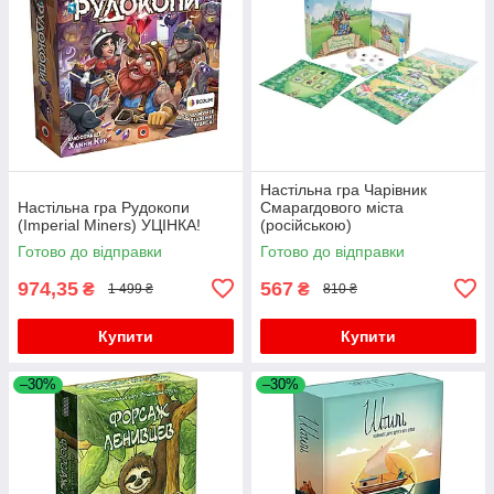
Настільна гра Чарівник
Настільна гра Рудокопи
Смарагдового міста
(Imperial Miners) УЦІНКА!
(російською)
Готово до відправки
Готово до відправки
974,35
567
₴
₴
1 499 ₴
810 ₴
Купити
Купити
–30%
–30%