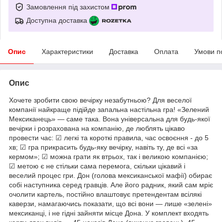
Замовлення під захистом
Доступна доставка
Опис
Характеристики
Доставка
Оплата
Умови п
Опис
Хочете зробити свою вечірку незабутньою? Для веселої
компанії найкраще підійде запальна настільна гра! «Зелений
Мексиканець» — саме така. Вона універсальна для будь-якої
вечірки і розрахована на компанію, де люблять цікаво
провести час: ☑ легкі та короткі правила, час освоєння - до 5
хв; ☑ гра прикрасить будь-яку вечірку, навіть ту, де всі «за
кермом»; ☑ можна грати як втрьох, так і великою компанією;
☑ метою є не стільки сама перемога, скільки цікавий і
веселий процес гри. Дон (голова мексиканської мафії) обирає
собі наступника серед гравців. Але його радник, який сам мріє
очолити картель, постійно влаштовує претендентам всілякі
каверзи, намагаючись показати, що всі вони — лише «зелені»
мексиканці, і не гідні зайняти місце Дона. У комплект входять