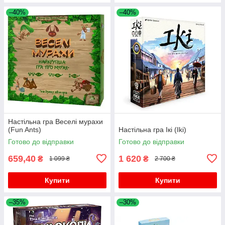
–40%
–40%
Настільна гра Веселі мурахи
(Fun Ants)
Настільна гра Ікі (Iki)
Готово до відправки
Готово до відправки
659,40
1 620
₴
₴
1 099 ₴
2 700 ₴
Купити
Купити
–35%
–30%