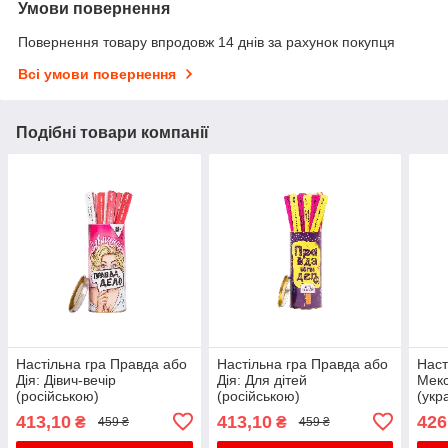
Умови повернення
Повернення товару впродовж 14 днів за рахунок покупця
Всі умови повернення
Подібні товари компанії
Настільна гра Правда або
Настільна гра Правда або
Наст
Дія: Дівич-вечір
Дія: Для дітей
Мек
(російською)
(російською)
(укр
413,10
413,10
426
₴
₴
459 ₴
459 ₴