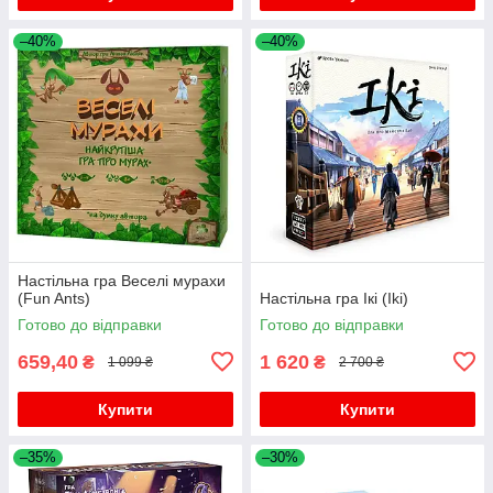
–40%
–40%
Настільна гра Веселі мурахи
(Fun Ants)
Настільна гра Ікі (Iki)
Готово до відправки
Готово до відправки
659,40
1 620
₴
₴
1 099 ₴
2 700 ₴
Купити
Купити
–35%
–30%