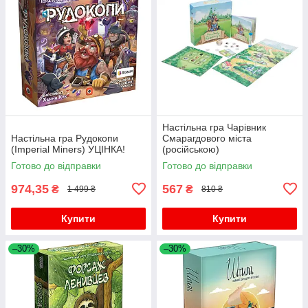
Настільна гра Чарівник
Настільна гра Рудокопи
Смарагдового міста
(Imperial Miners) УЦІНКА!
(російською)
Готово до відправки
Готово до відправки
974,35
567
₴
₴
1 499 ₴
810 ₴
Купити
Купити
–30%
–30%