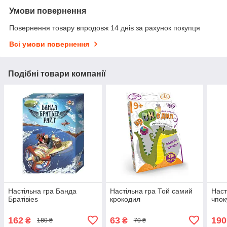
Умови повернення
Повернення товару впродовж 14 днів за рахунок покупця
Всі умови повернення
Подібні товари компанії
Настільна гра Банда
Настільна гра Той самий
Наст
Братівies
крокодил
чпок
162
63
190
₴
₴
180 ₴
70 ₴