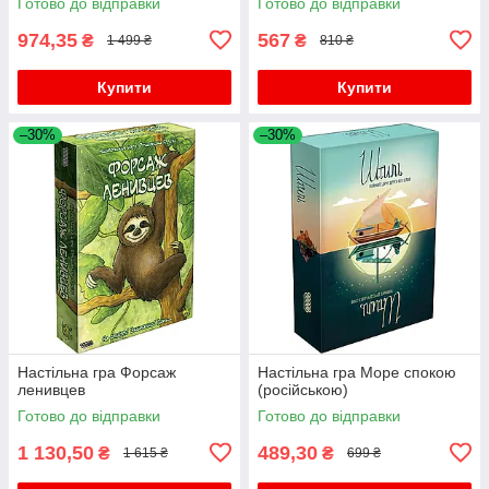
Готово до відправки
Готово до відправки
974,35
567
₴
₴
1 499 ₴
810 ₴
Купити
Купити
–30%
–30%
Настільна гра Форсаж
Настільна гра Море спокою
ленивцев
(російською)
Готово до відправки
Готово до відправки
1 130,50
489,30
₴
₴
1 615 ₴
699 ₴