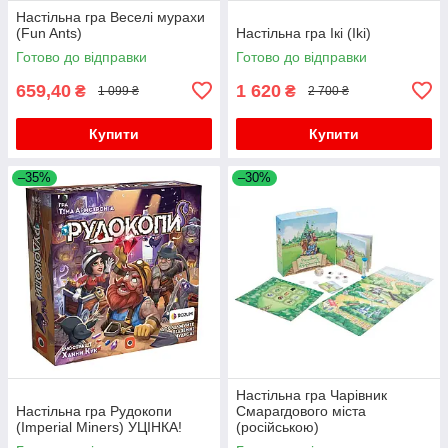
Настільна гра Веселі мурахи
(Fun Ants)
Настільна гра Ікі (Iki)
Готово до відправки
Готово до відправки
659,40
1 620
₴
₴
1 099 ₴
2 700 ₴
Купити
Купити
–35%
–30%
Настільна гра Чарівник
Настільна гра Рудокопи
Смарагдового міста
(Imperial Miners) УЦІНКА!
(російською)