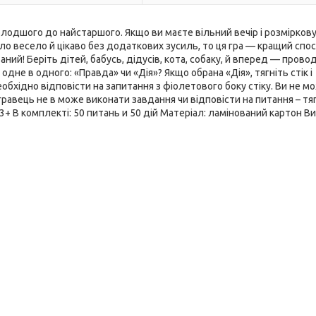
молодшого до найстаршого. Якщо ви маєте вільний вечір і розмірков
ло весело й цікаво без додаткових зусиль, то ця гра — кращий спос
ий! Беріть дітей, бабусь, дідусів, кота, собаку, й вперед — прово
одне в одного: «Правда» чи «Дія»? Якщо обрана «Дія», тягніть стік і
обхідно відповісти на запитання з фіолетового боку стіку. Ви не м
гравець не в може виконати завдання чи відповісти на питання – тя
ів: 3+ В комплекті: 50 питань и 50 дій Матеріал: ламінований картон В