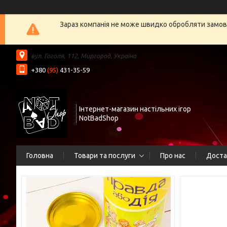
Зараз компанія не може швидко обробляти замовл
вул. Гоголя, 112, Миргород, Україна
+380
(95)
431-35-59
Інтернет-магазин настільних ігор
NotBadShop
Головна
Товари та послуги
Про нас
Доста