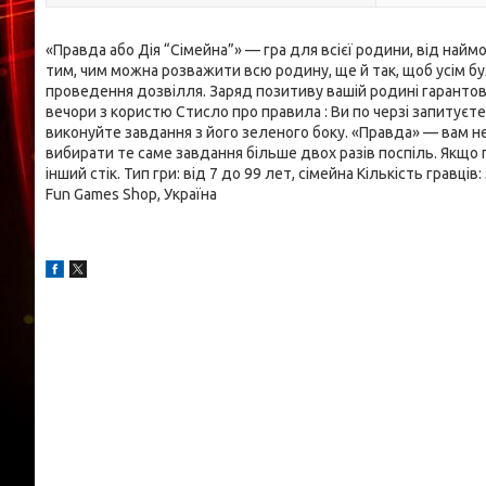
«Правда або Дія “Сімейна”» — гра для всієї родини, від най
тим, чим можна розважити всю родину, ще й так, щоб усім бу
проведення дозвілля. Заряд позитиву вашій родині гарантован
вечори з користю Стисло про правила : Ви по черзі запитуєте 
виконуйте завдання з його зеленого боку. «Правда» — вам не
вибирати те саме завдання більше двох разів поспіль. Якщо 
інший стік. Тип гри: від 7 до 99 лет, сімейна Кількість гравц
Fun Games Shop, Україна