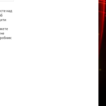
уєте над
іб
дити
ожете
гне
иробник: