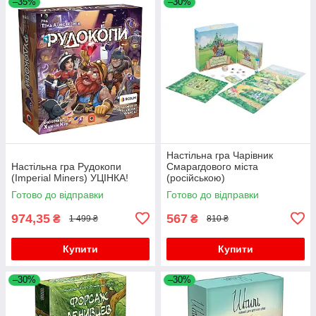
–35%
–30%
Настільна гра Чарівник
Настільна гра Рудокопи
Смарагдового міста
(Imperial Miners) УЦІНКА!
(російською)
Готово до відправки
Готово до відправки
974,35
567
₴
₴
1 499 ₴
810 ₴
Купити
Купити
–30%
–30%