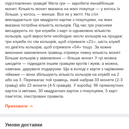
підготовлених гравців! Мета гри — заробити якнайбільше
монет. Кількість монет вказана на мапі покупця — у когось їх
більше, у когось — менше. Все як у житті. На стіл
викладаються три квадратні картки з покупцями, на яких
вказана потрібна кількість кольорів. Під час гри учасники
висаджують по три клумби з карт із однаковою кількістю
кольорів, щоб виростити необхідне число кольорів на продаж:
три клумби по сім кольорів, щоб отримати «21», шість клумб
по дев'ять кольорів, щоб отримати «54» тощо. За кожне
виконане замовлення гравець отримує певну кількість монет.
Більше кольорів у замовленні — більше монет. У грі можна
шкодити — підкидати іншим гравцям кротів і жуків, а можна,
навпаки, дарувати подарунки. Ще в колоді є карти з чарівними
лійками — вони збільшують кількість кольорів на клумбі на 2
або на 3. Перемагає той гравець, який набрав 33 монети (2-3
гравці) або 22 монети (4-5 гравців). У коробці: 96 прямокутних
карток із квітами, 30 квадратних карток з покупцями, 5 карт-
пам'яток, ілюстровані правила.
Приховати
Умови доставки