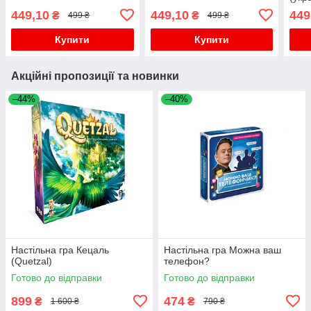
449,10
449,10
449
₴
₴
499 ₴
499 ₴
Купити
Купити
Акційні пропозиції та новинки
–44%
–40%
Настільна гра Кецаль
Настільна гра Можна ваш
(Quetzal)
телефон?
Готово до відправки
Готово до відправки
899
474
₴
₴
1 600 ₴
790 ₴