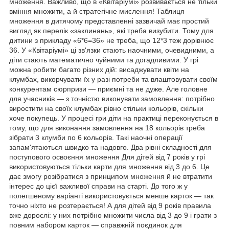
множення. Важливо, що в «Квітаріумі» розвивається не тільки
вміння множити, а й стратегічне мислення! Таблиця
множення в дитячому представленні зазвичай має простий
вигляд як перелік «заклинань», які треба визубити. Тому для
дитини з прикладу «6*6=36» не треба, що 12*3 теж дорівнює
36. У «Квітаріумі» ці зв'язки стають наочними, очевидними, а
діти стають математично чуйними та догадливими. У грі
можна робити багато різних дій: висаджувати квіти на
клумбах, викорчувати їх у разі потреби та влаштовувати своїм
конкурентам сюрпризи — приємні та не дуже. Але головне
для учасників — з точністю виконувати замовлення: потрібно
виростити на своїх клумбах рівно стільки кольорів, скільки
хоче покупець. У процесі гри діти на практиці переконується в
тому, що для виконання замовлення на 18 кольорів треба
зібрати 3 клумби по 6 кольорів. Такі наочні операції
запам'ятаються швидко та надовго. Два рівні складності для
поступового освоєння множення Для дітей від 7 років у грі
використовуються тільки карти для множення від 3 до 6. Це
дає змогу розібратися з принципом множення й не втратити
інтерес до цієї важливої справи на старті. До того ж у
полегшеному варіанті використовується менше карток — так
точно ніхто не розтерається! А для дітей від 9 років правила
вже дорослі: у них потрібно множити числа від 3 до 9 і грати з
повним набором карток — справжній поєдинок для