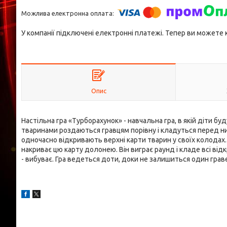
У компанії підключені електронні платежі. Тепер ви можете
Опис
Настільна гра «Турборахунок» - навчальна гра, в якій діти бу
тваринами роздаються гравцям порівну і кладуться перед ни
одночасно відкривають верхні карти тварин у своїх колодах.
накриває цю карту долонею. Він виграє раунд і кладе всі відк
- вибуває. Гра ведеться доти, доки не залишиться один граве