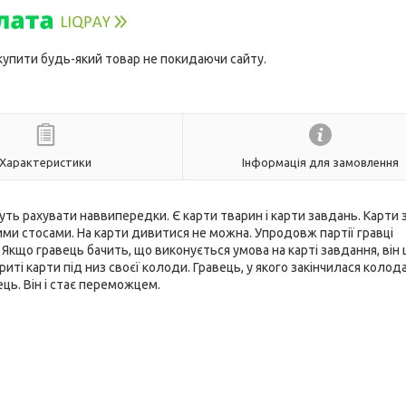
 купити будь-який товар не покидаючи сайту.
Характеристики
Інформація для замовлення
дуть рахувати наввипередки. Є карти тварин і карти завдань. Карти 
ми стосами. На карти дивитися не можна. Упродовж партії гравці
 Якщо гравець бачить, що виконується умова на карті завдання, він
риті карти під низ своєї колоди. Гравець, у якого закінчилася колод
ць. Він і стає переможцем.