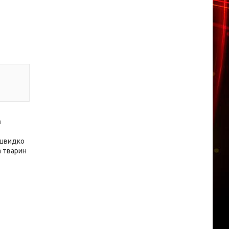
з
 швидко
а тварин