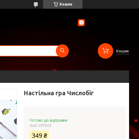
Кошик
Кошик
Настільна гра Числобіг
Готово до відправки
Код:
УКР003
349 ₴