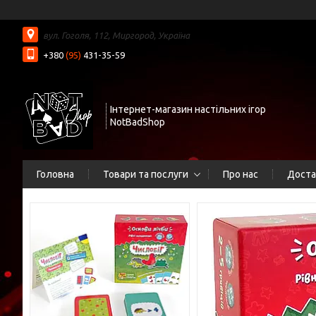
вул. Гоголя, 112, Миргород, Україна
+380
(95)
431-35-59
Інтернет-магазин настільних ігор
NotBadShop
Головна
Товари та послуги
Про нас
Доста