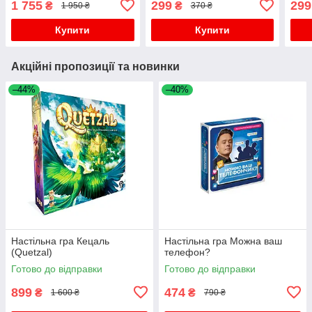
1 755
299
299
₴
₴
1 950 ₴
370 ₴
Купити
Купити
Акційні пропозиції та новинки
–44%
–40%
Настільна гра Кецаль
Настільна гра Можна ваш
(Quetzal)
телефон?
Готово до відправки
Готово до відправки
899
474
₴
₴
1 600 ₴
790 ₴