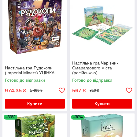
Настільна гра Чарівник
Настільна гра Рудокопи
Смарагдового міста
(Imperial Miners) УЦІНКА!
(російською)
Готово до відправки
Готово до відправки
974,35
567
₴
₴
1 499 ₴
810 ₴
Купити
Купити
–30%
–30%