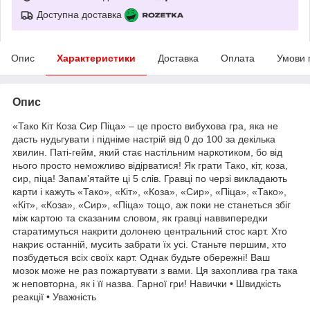
Доступна доставка
Опис
Характеристики
Доставка
Оплата
Умови 
Опис
«Тако Кіт Коза Сир Піца» – це просто вибухова гра, яка не
дасть нудьгувати і підніме настрій від 0 до 100 за декілька
хвилин. Паті-гейм, який стає настільним наркотиком, бо від
нього просто неможливо відірватися! Як грати Тако, кіт, коза,
сир, піца! Запам’ятайте ці 5 слів. Гравці по черзі викладають
карти і кажуть «Тако», «Кіт», «Коза», «Сир», «Піца», «Тако»,
«Кіт», «Коза», «Сир», «Піца» тощо, аж поки не станеться збіг
між картою та сказаним словом, як гравці наввипередки
старатимуться накрити долонею центральний стос карт. Хто
накриє останній, мусить забрати їх усі. Станьте першим, хто
позбудеться всіх своїх карт. Однак будьте обережні! Ваш
мозок може не раз пожартувати з вами. Ця захоплива гра така
ж неповторна, як і її назва. Гарної гри! Навички • Швидкість
реакції • Уважність