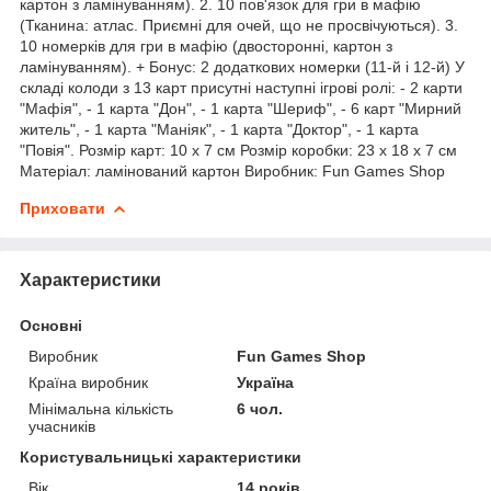
картон з ламінуванням). 2. 10 пов'язок для гри в мафію
(Тканина: атлас. Приємні для очей, що не просвічуються). 3.
10 номерків для гри в мафію (двосторонні, картон з
ламінуванням). + Бонус: 2 додаткових номерки (11-й і 12-й) У
складі колоди з 13 карт присутні наступні ігрові ролі: - 2 карти
"Мафія", - 1 карта "Дон", - 1 карта "Шериф", - 6 карт "Мирний
житель", - 1 карта "Маніяк", - 1 карта "Доктор", - 1 карта
"Повія". Розмір карт: 10 х 7 см Розмір коробки: 23 х 18 х 7 см
Матеріал: ламінований картон Виробник: Fun Games Shop
Приховати
Характеристики
Основні
Виробник
Fun Games Shop
Країна виробник
Україна
Мінімальна кількість
6 чол.
учасників
Користувальницькі характеристики
Вік
14 років