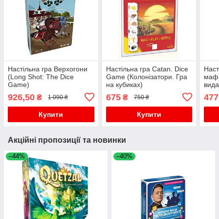
Настільна гра Верхогони
Настільна гра Catan. Dice
Наст
(Long Shot: The Dice
Game (Колонізатори. Гра
мафі
Game)
на кубиках)
вид
926,50
675
477
₴
₴
1 090 ₴
750 ₴
Купити
Купити
Акційні пропозиції та новинки
–44%
–40%