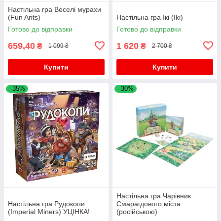
Настільна гра Веселі мурахи
(Fun Ants)
Настільна гра Ікі (Iki)
Готово до відправки
Готово до відправки
659,40
1 620
₴
₴
1 099 ₴
2 700 ₴
Купити
Купити
–35%
–30%
Настільна гра Чарівник
Настільна гра Рудокопи
Смарагдового міста
(Imperial Miners) УЦІНКА!
(російською)