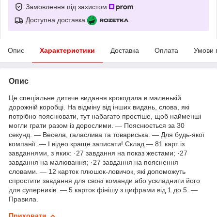
Замовлення під захистом
Доступна доставка
Опис
Характеристики
Доставка
Оплата
Умови 
Опис
Це спеціальне дитяче видання крокодила в маленькій
дорожній коробці. На відміну від інших видань, слова, які
потрібно пояснювати, тут набагато простіше, щоб найменші
могли грати разом із дорослими. — Пояснюється за 30
секунд. — Весела, галаслива та товариська. — Для будь-якої
компанії. — І відео краще записати! Склад — 81 карт із
завданнями, з яких: ·27 завдання на показ жестами; ·27
завдання на малювання; ·27 завдання на пояснення
словами. — 12 карток плюшок-ловичок, які допоможуть
спростити завдання для своєї команди або ускладнити його
для суперників. — 5 карток фінішу з цифрами від 1 до 5. —
Правила.
Приховати