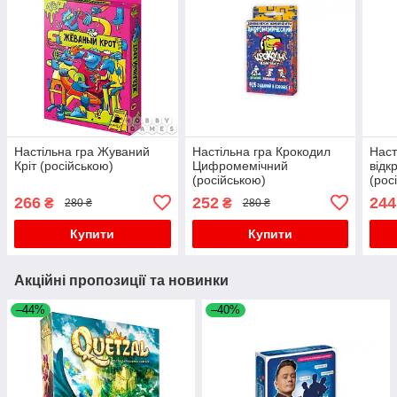
Настільна гра Жуваний
Настільна гра Крокодил
Наст
Кріт (російською)
Цифромемічний
відк
(російською)
(рос
266
252
244
₴
₴
280 ₴
280 ₴
Купити
Купити
Акційні пропозиції та новинки
–44%
–40%