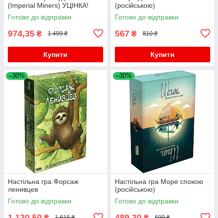
(Imperial Miners) УЦІНКА!
(російською)
Готово до відправки
Готово до відправки
974,35
567
₴
₴
1 499 ₴
810 ₴
Купити
Купити
–30%
–30%
Настільна гра Форсаж
Настільна гра Море спокою
ленивцев
(російською)
Готово до відправки
Готово до відправки
1 130,50
489,30
₴
₴
1 615 ₴
699 ₴