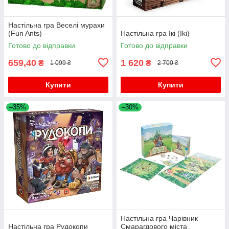
Настільна гра Веселі мурахи
(Fun Ants)
Настільна гра Ікі (Iki)
Готово до відправки
Готово до відправки
659,40
1 620
₴
₴
1 099 ₴
2 700 ₴
Купити
Купити
–35%
–30%
Настільна гра Чарівник
Настільна гра Рудокопи
Смарагдового міста