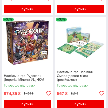
Купити
Купити
–35%
–30%
Настільна гра Чарівник
Настільна гра Рудокопи
Смарагдового міста
(Imperial Miners) УЦІНКА!
(російською)
Готово до відправки
Готово до відправки
974,35
567
₴
₴
1 499 ₴
810 ₴
Купити
Купити