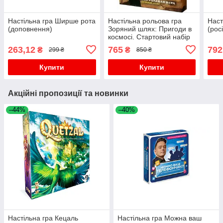
Настільна гра Ширше рота
Настільна рольова гра
Наст
(доповнення)
Зоряний шлях: Пригоди в
(рос
космосі. Стартовий набір
(Star Trek Adventures)
263,12
765
792
₴
₴
299 ₴
850 ₴
російською
Купити
Купити
Акційні пропозиції та новинки
–44%
–40%
Настільна гра Кецаль
Настільна гра Можна ваш