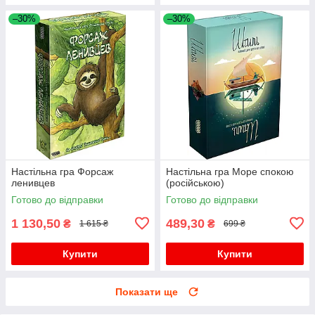
–30%
–30%
Настільна гра Форсаж
Настільна гра Море спокою
ленивцев
(російською)
Готово до відправки
Готово до відправки
1 130,50
489,30
₴
₴
1 615 ₴
699 ₴
Купити
Купити
Показати ще