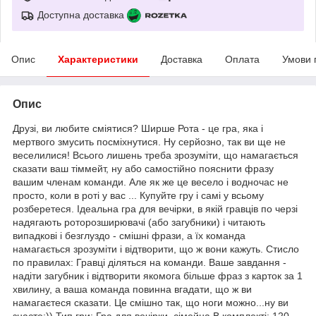
Доступна доставка
Опис
Характеристики
Доставка
Оплата
Умови 
Опис
Друзі, ви любите сміятися? Ширше Рота - це гра, яка і
мертвого змусить посміхнутися. Ну серйозно, так ви ще не
веселилися! Всього лишень треба зрозуміти, що намагається
сказати ваш тіммейт, ну або самостійно пояснити фразу
вашим членам команди. Але як же це весело і водночас не
просто, коли в роті у вас ... Купуйте гру і самі у всьому
розберетеся. Ідеальна гра для вечірки, в якій гравців по черзі
надягають роторозширювачі (або загубники) і читають
випадкові і безглуздо - смішні фрази, а їх команда
намагається зрозуміти і відтворити, що ж вони кажуть. Стисло
по правилах: Гравці діляться на команди. Ваше завдання -
надіти загубник і відтворити якомога більше фраз з карток за 1
хвилину, а ваша команда повинна вгадати, що ж ви
намагаєтеся сказати. Це смішно так, що ноги можно...ну ви
знаєте:)) Тип гри: Гра для вечірки, сімейна В комплекті: 120