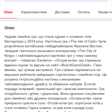
Опис
Характеристики
Доставка
Оплата
Умови п
Опис
Чудова сімейна гра, що стала одним з головних хітів
Кікстартера у 2019 році. Настільна гра «The Isle of Cats» була
розроблена англійським геймдизайнером Френком Вестом,
творцем тактичного рольового кооперативу «The City of
Kings» і тайловикладальної карткової гри у тому самому
всесвіті – «Vadoran Gardens». «Острів котів» гра отримала
відмінні оцінки та відгуки на сайті «BoardGameGeek». Гікач
вважає, що цілком заслужено. Гра стрімко піднімається на
вершини рейтингів найкращих стратегічних і сімейних ігор. Це
розумна тетрісоподібна настілка з механіками
тайловикладання, драфту та збирання наборів. Естетів
порадує яскравий, прикольний арт і красиві компоненти. Гра
сподобається і дітям, і дорослим. Вона ідеально пасуватиме
для сімейних або дружніх посиденьок. «Острів котів» також
прекрасно грається соло. Острів котів гра: порятунок котів у
стилі поліміно Гарна новина: острів котів справді існує.