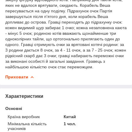
яких не вдалося врятувати, скидають. Корабель Веша
пересувається на одну поділку. Підрахунок очок Партія
завершується після п'ятого дня, коли корабель Веша
допливає до острова. Гравці переходять до підрахунку очок:
кожен видимий щур забирає 1 очко; кожна незаповнена каюта
- мінус 5 очок; родиною котів вважають щонайменше три
одноколірних тайли, що ортогонально прилягають один до
одного. Гравці отримують очки за врятовані котячі родини: за
3 родини дається 8 очок, за 4 - 11 очок, а за 7 - 25 очок; кожен
рідкісний скарб дає 3 очки; гравці набирають переможні очки
за виконані особисті й загальні завдання. Гравець з
найбільшою кількістю очок стає переможцем.
Приховати
Характеристики
Основні
Країна виробник
Китай
Мінімальна кількість
1 чол.
учасників