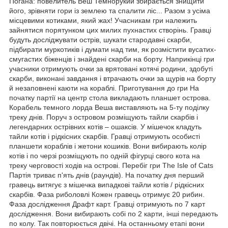
Погана: повелитель Веш Темнорукий збирається знищити
його, зрівняти гори із землею та спалити ліс... Разом з усіма
місцевими котиками, який жах! Учасникам гри належить
зайнятися порятунком цих милих пухнастих створінь. Гравці
будуть досліджувати острів, шукати стародавні скарби,
підбирати муркотиків і думати над тим, як розмістити вусатих-
смугастих біженців і знайдені скарби на борту. Наприкінці гри
учасники отримують очки за врятовані котячі родини, здобуті
скарби, виконані завдання і втрачають очки за щурів на борту
й незаповнені каюти на кораблі. Приготування до гри На
початку партії на центр стола викладають планшет острова.
Корабель темного лорда Веша виставляють на 5-ту поділку
треку днів. Поруч з островом розміщують тайли скарбів і
легендарних острівних котів – ошаксів. У мішечок кладуть
тайли котів і рідкісних скарбів. Гравці отримують особисті
планшети кораблів і жетони кошиків. Вони вибирають колір
котів і по черзі розміщують по одній фігурці свого кота на
треку черговості ходів на острові. Перебіг гри The Isle of Cats
Партія триває п'ять днів (раундів). На початку дня перший
гравець витягує з мішечка випадкові тайли котів / рідкісних
скарбів. Фаза риболовлі Кожен гравець отримує 20 рибин.
Фаза дослідження Драфт карт. Гравці отримують по 7 карт
дослідження. Вони вибирають собі по 2 карти, інші передають
по колу. Так повторюється двічі. На останньому етапі вони