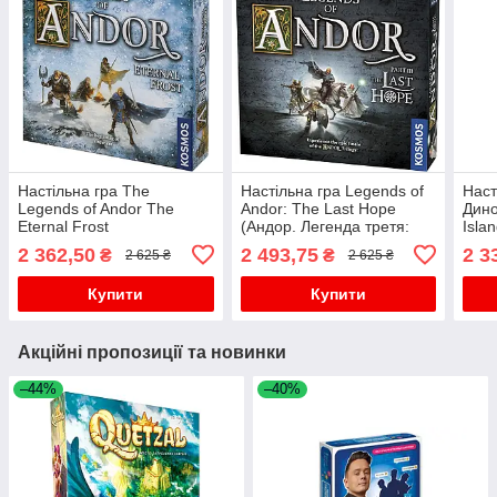
Настільна гра The
Настільна гра Legends of
Наст
Legends of Andor The
Andor: The Last Hope
Дино
Eternal Frost
(Андор. Легенда третя:
Islan
Остання надія)
2 362,50
2 493,75
2 3
₴
₴
2 625 ₴
2 625 ₴
Купити
Купити
Акційні пропозиції та новинки
–44%
–40%