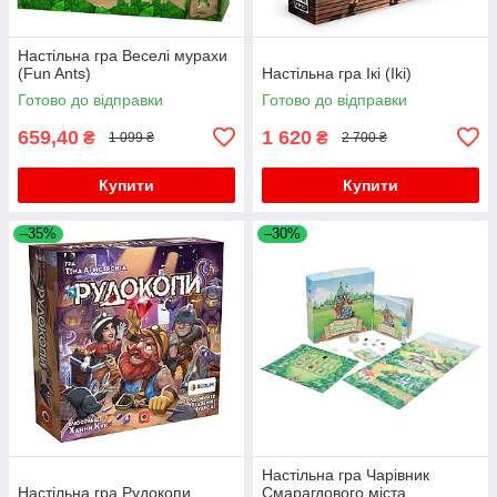
Настільна гра Веселі мурахи
(Fun Ants)
Настільна гра Ікі (Iki)
Готово до відправки
Готово до відправки
659,40
1 620
₴
₴
1 099 ₴
2 700 ₴
Купити
Купити
–35%
–30%
Настільна гра Чарівник
Настільна гра Рудокопи
Смарагдового міста