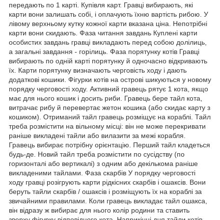
передають по 1 карті. Купівля карт. Гравці вибирають, які
карти вони залишать собі, і оплачують їхню вартість рибою. У
лівому верхньому кутку кожної карти вказана ціна. Непотрібні
карти вони скидають. Фаза читання завдань Куплені карти
особистих завдань гравці викладають перед собою долілиць,
а загальні завдання - горілиць. Фаза порятунку котів Гравці
вибирають по одній карті порятунку й одночасно відкривають
їх. Карти порятунку визначають черговість ходу і дають
додаткові кошики. Фігурки котів на острові шикуються у новому
порядку черговості ходу. Активний гравець рятує 1 кота, якщо
має для нього кошик і досить риби. Гравець бере тайл кота,
витрачає рибу й перевертає жетон кошика (або скидає карту з
кошиком). Отриманий тайл гравець розміщує на кораблі. Тайл
треба розмістити на вільному місці: він не може перекривати
раніше викладені тайли або вилазити за межі корабля.
Гравець вибирає потрібну орієнтацію. Перший тайл кладеться
будь-де. Новий тайл треба розмістити по сусідству (по
горизонталі або вертикалі) з одним або декількома раніше
викладеними тайлами. Фаза скарбів У порядку черговості
ходу гравці розігрують карти рідкісних скарбів і ошаксів. Вони
беруть тайли скарбів / ошаксів і розміщують їх на кораблі за
звичайними правилами. Коли гравець викладає тайл ошакса,
він відразу ж вибирає для нього колір родини та ставить
зверху фігурку відповідного кота. Наприкінці дня тайли котів,