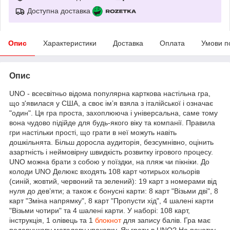
Доступна доставка
Опис
Характеристики
Доставка
Оплата
Умови п
Опис
UNO - всесвітньо відома популярна карткова настільна гра,
що з'явилася у США, а своє ім’я взяла з італійської і означає
"один". Ця гра проста, захоплююча і універсальна, саме тому
вона чудово підійде для будь-якого віку та компанії. Правила
гри настільки прості, що грати в неї можуть навіть
дошкільнята. Більш доросла аудиторія, безсумнівно, оцінить
азартність і неймовірну швидкість розвитку ігрового процесу.
UNO можна брати з собою у поїздки, на пляж чи пікніки. До
колоди UNO Делюкс входять 108 карт чотирьох кольорів
(синій, жовтий, червоний та зелений): 19 карт з номерами від
нуля до дев’яти; а також є бонусні карти: 8 карт "Візьми дві", 8
карт "Зміна напрямку", 8 карт "Пропусти хід", 4 шалені карти
"Візьми чотири" та 4 шалені карти. У наборі: 108 карт,
інструкція, 1 олівець та 1
блокнот
для запису балів. Гра має
подарункову металеву упаковку. Як грати в UNO? На початку