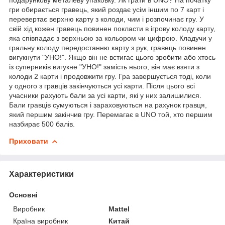
гри обирається гравець, який роздає усім іншим по 7 карт і
перевертає верхню карту з колоди, чим і розпочинає гру. У
свій хід кожен гравець повинен покласти в ігрову колоду карту,
яка співпадає з верхньою за кольором чи цифрою. Кладучи у
гральну колоду передостанню карту з рук, гравець повинен
вигукнути "УНО!". Якщо він не встигає цього зробити або хтось
із суперників вигукне "УНО!" замість нього, він має взяти з
колоди 2 карти і продовжити гру. Гра завершується тоді, коли
у одного з гравців закінчуються усі карти. Після цього всі
учасники рахують бали за усі карти, які у них залишилися.
Бали гравців сумуються і зараховуються на рахунок гравця,
який першим закінчив гру. Перемагає в UNO той, хто першим
назбирає 500 балів.
Приховати
Характеристики
Основні
Виробник
Mattel
Країна виробник
Китай