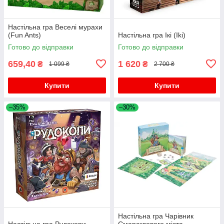
Настільна гра Веселі мурахи
(Fun Ants)
Настільна гра Ікі (Iki)
Готово до відправки
Готово до відправки
659,40
1 620
₴
₴
1 099 ₴
2 700 ₴
Купити
Купити
–35%
–30%
Настільна гра Чарівник
Настільна гра Рудокопи
Смарагдового міста