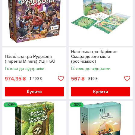
Настільна гра Чарівник
Настільна гра Рудокопи
Смарагдового міста
(Imperial Miners) УЦІНКА!
(російською)
Готово до відправки
Готово до відправки
974,35
567
₴
₴
1 499 ₴
810 ₴
Купити
Купити
–30%
–30%