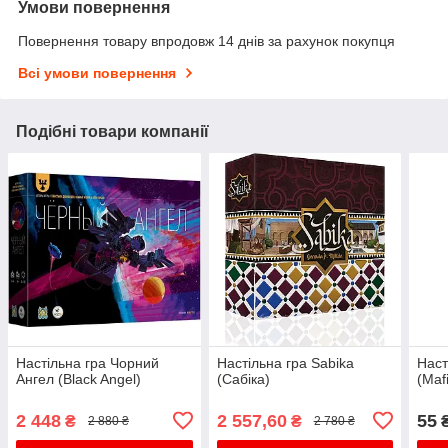
Умови повернення
Повернення товару впродовж 14 днів за рахунок покупця
Всі умови повернення
Подібні товари компанії
Настільна гра Чорний
Настільна гра Sabika
Наст
Ангел (Black Angel)
(Сабіка)
(Maf
2 448
2 557,60
55
₴
₴
2 880 ₴
2 780 ₴