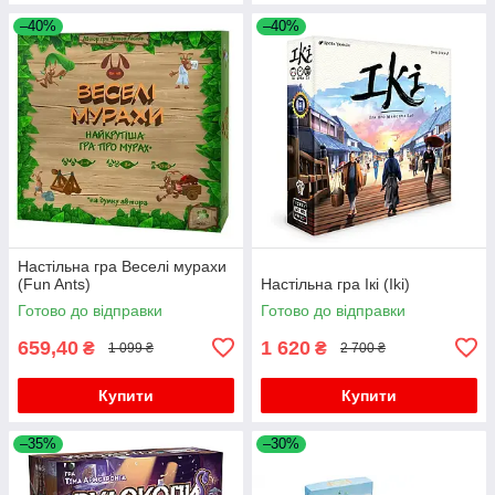
–40%
–40%
Настільна гра Веселі мурахи
(Fun Ants)
Настільна гра Ікі (Iki)
Готово до відправки
Готово до відправки
659,40
1 620
₴
₴
1 099 ₴
2 700 ₴
Купити
Купити
–35%
–30%