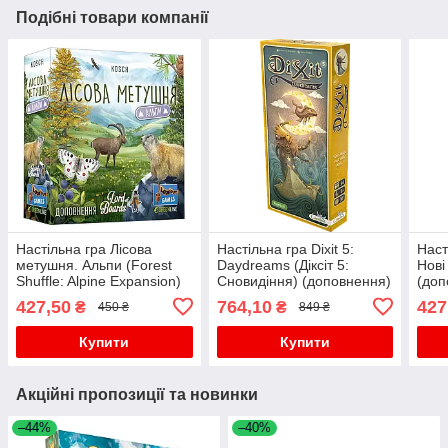
Подібні товари компанії
Настільна гра Лісова
Настільна гра Dixit 5:
Наст
метушня. Альпи (Forest
Daydreams (Діксіт 5:
Нові
Shuffle: Alpine Expansion)
Сновидіння) (доповнення)
(доп
(доповнення)
427,50
764,10
427
₴
₴
450 ₴
849 ₴
Купити
Купити
Акційні пропозиції та новинки
–44%
–40%