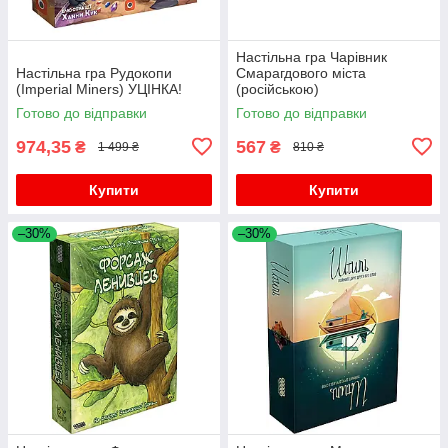
Настільна гра Чарівник
Настільна гра Рудокопи
Смарагдового міста
(Imperial Miners) УЦІНКА!
(російською)
Готово до відправки
Готово до відправки
974,35
567
₴
₴
1 499 ₴
810 ₴
Купити
Купити
–30%
–30%