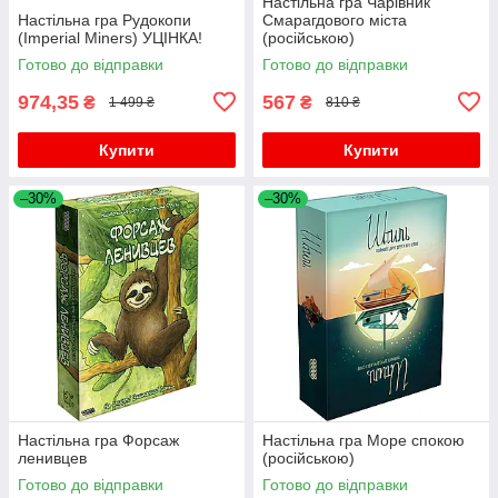
Настільна гра Чарівник
Настільна гра Рудокопи
Смарагдового міста
(Imperial Miners) УЦІНКА!
(російською)
Готово до відправки
Готово до відправки
974,35
567
₴
₴
1 499 ₴
810 ₴
Купити
Купити
–30%
–30%
Настільна гра Форсаж
Настільна гра Море спокою
ленивцев
(російською)
Готово до відправки
Готово до відправки