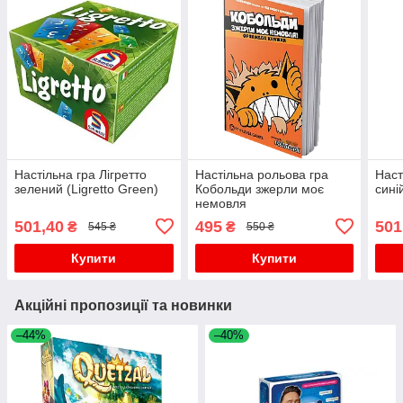
Настільна гра Лігретто
Настільна рольова гра
Наст
зелений (Ligretto Green)
Кобольди зжерли моє
синій
немовля
501,40
495
501
₴
₴
545 ₴
550 ₴
Купити
Купити
Акційні пропозиції та новинки
–44%
–40%