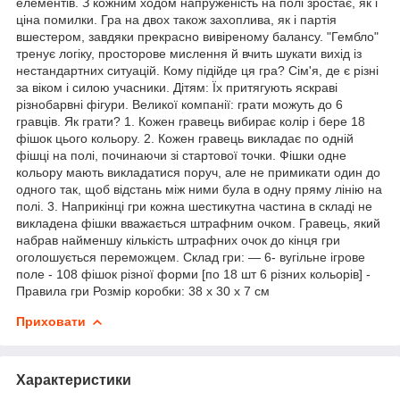
елементів. З кожним ходом напруженість на полі зростає, як і
ціна помилки. Гра на двох також захоплива, як і партія
вшестером, завдяки прекрасно вивіреному балансу. "Гембло"
тренує логіку, просторове мислення й вчить шукати вихід із
нестандартних ситуацій. Кому підійде ця гра? Сім'я, де є різні
за віком і силою учасники. Дітям: Їх притягують яскраві
різнобарвні фігури. Великої компанії: грати можуть до 6
гравців. Як грати? 1. Кожен гравець вибирає колір і бере 18
фішок цього кольору. 2. Кожен гравець викладає по одній
фішці на полі, починаючи зі стартової точки. Фішки одне
кольору мають викладатися поруч, але не примикати один до
одного так, щоб відстань між ними була в одну пряму лінію на
полі. 3. Наприкінці гри кожна шестикутна частина в складі не
викладена фішки вважається штрафним очком. Гравець, який
набрав найменшу кількість штрафних очок до кінця гри
оголошується переможцем. Склад гри: — 6- вугільне ігрове
поле - 108 фішок різної форми [по 18 шт 6 різних кольорів] -
Правила гри Розмір коробки: 38 х 30 х 7 см
Приховати
Характеристики