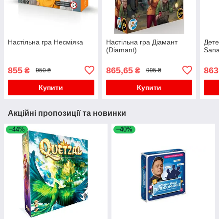
Настільна гра Несміяка
Настільна гра Діамант
Дете
(Diamant)
Sana
855
865,65
863
₴
₴
950 ₴
995 ₴
Купити
Купити
Акційні пропозиції та новинки
–44%
–40%