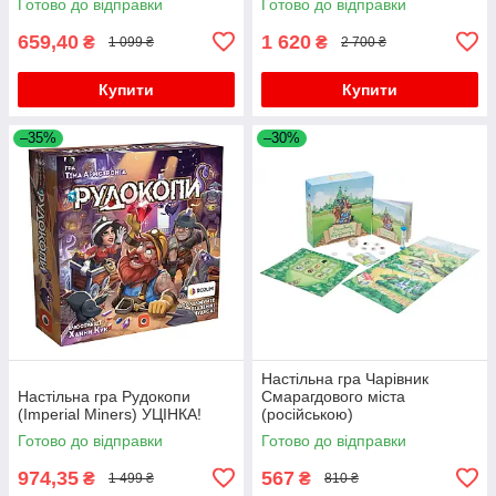
Готово до відправки
Готово до відправки
659,40
1 620
₴
₴
1 099 ₴
2 700 ₴
Купити
Купити
–35%
–30%
Настільна гра Чарівник
Настільна гра Рудокопи
Смарагдового міста
(Imperial Miners) УЦІНКА!
(російською)
Готово до відправки
Готово до відправки
974,35
567
₴
₴
1 499 ₴
810 ₴