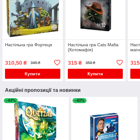
Настільна гра Фортеця
Настільна гра Cats Mafia
Наст
(Котомафія)
магн
310,50
315
315
₴
₴
345 ₴
350 ₴
Купити
Купити
Акційні пропозиції та новинки
–44%
–40%