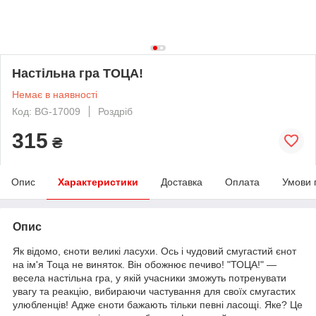
Настільна гра ТОЦА!
Немає в наявності
Код: BG-17009
Роздріб
315
₴
Опис
Характеристики
Доставка
Оплата
Умови 
Опис
Як відомо, єноти великі ласухи. Ось і чудовий смугастий єнот
на ім'я Тоца не виняток. Він обожнює печиво! "ТОЦА!" —
весела настільна гра, у якій учасники зможуть потренувати
увагу та реакцію, вибираючи частування для своїх смугастих
улюбленців! Адже єноти бажають тільки певні ласощі. Яке? Це