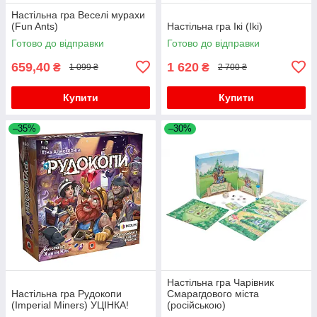
Настільна гра Веселі мурахи
(Fun Ants)
Настільна гра Ікі (Iki)
Готово до відправки
Готово до відправки
659,40
1 620
₴
₴
1 099 ₴
2 700 ₴
Купити
Купити
–35%
–30%
Настільна гра Чарівник
Настільна гра Рудокопи
Смарагдового міста
(Imperial Miners) УЦІНКА!
(російською)