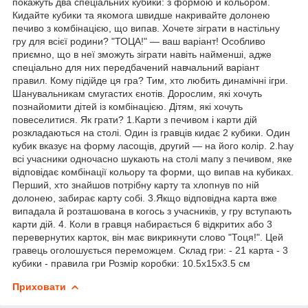
покажуть два спеціальних кубики: з формою й кольором.
Кидайте кубики та якомога швидше накривайте долонею
печиво з комбінацією, що випав. Хочете зіграти в настільну
гру для всієї родини? "ТОЦА!" — ваш варіант! Особливо
приємно, що в неї зможуть зіграти навіть найменші, адже
спеціально для них передбачений навчальний варіант
правил. Кому підійде ця гра? Тим, хто любить динамічні ігри.
Шанувальникам смугастих єнотів. Дорослим, які хочуть
познайомити дітей із комбінацією. Дітям, які хочуть
повеселитися. Як грати? 1.Карти з печивом і карти дій
розкладаються на столі. Один із гравців кидає 2 кубики. Один
кубик вказує на форму ласощів, другий — на його колір. 2.hay
всі учасники одночасно шукають на столі мапу з печивом, яке
відповідає комбінації кольору та форми, що випав на кубиках.
Перший, хто знайшов потрібну карту та хлопнув по ній
долонею, забирає карту собі. 3.Якщо відповідна карта вже
випадала й розташована в когось з учасників, у гру вступають
карти дій. 4. Коли в гравця набирається 6 відкритих або 3
перевернутих карток, він має викрикнути слово "Тоця!". Цей
гравець оголошується переможцем. Склад гри: - 21 карта - 3
кубики - правила гри Розмір коробки: 10.5х15х3.5 см
Приховати