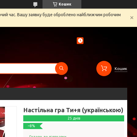
Кошик
бочий час. Вашу заявку буде оброблено найближчим робочим
Кошик
Настільна гра Ти+я (українською)
25 днів
–8%
Готово до відправки