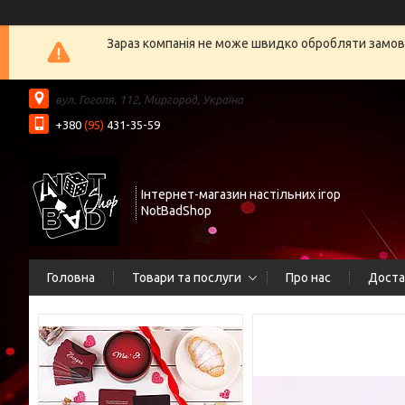
Зараз компанія не може швидко обробляти замовл
вул. Гоголя, 112, Миргород, Україна
+380
(95)
431-35-59
Інтернет-магазин настільних ігор
NotBadShop
Головна
Товари та послуги
Про нас
Доста