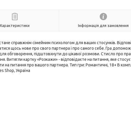
Характеристики
Інформація для замовлення
е і стане справжнім сімейним психологом для ваших стосунків. Відпо
ватися щось нове про свого партнера і про самого себе. Гра допомо
для обговорення, підштовхнути до цікавої розмови. Стисло про пра
ння. Витягли картку «Розкажи» - відповідаєте на питання, яке стосує
и на питання про вашого партнера. Тип гри: Романтичні, 18+ В комп
s Shop, Україна