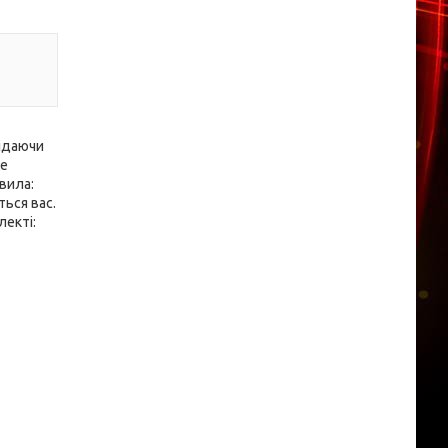
відаючи
же
вила:
ться вас.
лекті: