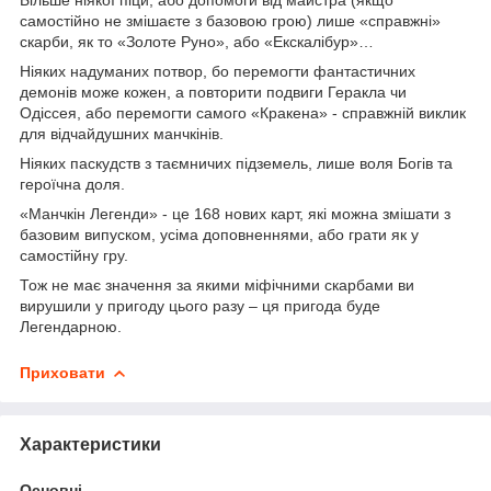
самостійно не змішаєте з базовою грою) лише «справжні»
скарби, як то «Золоте Руно», або «Екскалібур»…
Ніяких надуманих потвор, бо перемогти фантастичних
демонів може кожен, а повторити подвиги Геракла чи
Одіссея, або перемогти самого «Кракена» - справжній виклик
для відчайдушних манчкінів.
Ніяких паскудств з таємничих підземель, лише воля Богів та
героїчна доля.
«Манчкін Легенди» - це 168 нових карт, які можна змішати з
базовим випуском, усіма доповненнями, або грати як у
самостійну гру.
Тож не має значення за якими міфічними скарбами ви
вирушили у пригоду цього разу – ця пригода буде
Легендарною.
Приховати
Характеристики
Основні