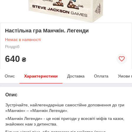
Настільна гра Манчкін. Легенди
Немає в наявності
Роздріб
640
₴
Опис
Характеристики
Доставка
Оплата
Умови 
Опис
Зустрічайте, найлегендарніше самостійне доповнення до гри
«Манчкін» – «Манчкін Легенди».
«Манчкін Легенди» - це нові пригоди у всесвіті міфів та казок,
знайомих нам з дитинства.
Більше ніякої піци, або допомоги від майстра (якщо