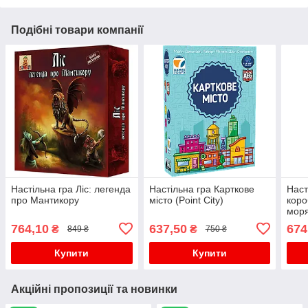
Подібні товари компанії
Настільна гра Ліс: легенда
Настільна гра Карткове
Наст
про Мантикору
місто (Point City)
коро
мор
764,10
637,50
674
₴
₴
849 ₴
750 ₴
Купити
Купити
Акційні пропозиції та новинки