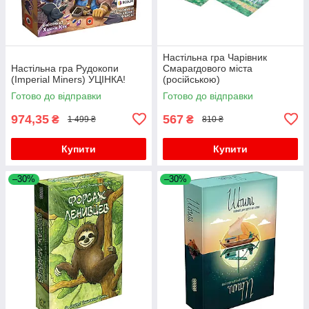
Настільна гра Чарівник
Настільна гра Рудокопи
Смарагдового міста
(Imperial Miners) УЦІНКА!
(російською)
Готово до відправки
Готово до відправки
974,35
567
₴
₴
1 499 ₴
810 ₴
Купити
Купити
–30%
–30%