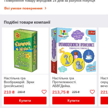
Повернення товару впродовж 14 днів за рахунок покупця
Всі умови повернення
Подібні товари компанії
Настільна гра
Настільна гра
Наст
Воображарій. Зірки
Протилежності.
серц
(російською)
АБВГДейка.
вечо
(Противоположности.
210
213,75
221
₴
₴
280 ₴
225 ₴
АБГДЕйка)
Купити
Купити