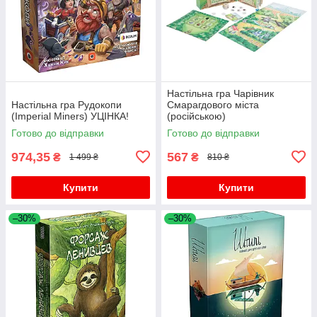
Настільна гра Чарівник
Настільна гра Рудокопи
Смарагдового міста
(Imperial Miners) УЦІНКА!
(російською)
Готово до відправки
Готово до відправки
974,35
567
₴
₴
1 499 ₴
810 ₴
Купити
Купити
–30%
–30%