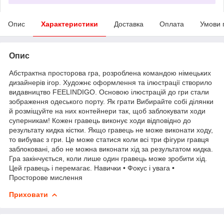
Опис
Характеристики
Доставка
Оплата
Умови 
Опис
Абстрактна просторова гра, розроблена командою німецьких
дизайнерів ігор. Художнє оформлення та ілюстрації створило
видавництво FEELINDIGO. Основою ілюстрацій до гри стали
зображення одеського порту. Як грати Вибирайте собі ділянки
й розміщуйте на них контейнери так, щоб заблокувати ходи
суперникам! Кожен гравець виконує ходи відповідно до
результату кидка кістки. Якщо гравець не може виконати ходу,
то вибуває з гри. Це може статися коли всі три фігури гравця
заблоковані, або не можна виконати хід за результатом кидка.
Гра закінчується, коли лише один гравець може зробити хід.
Цей гравець і перемагає. Навички • Фокус і увага •
Просторове мислення
Приховати