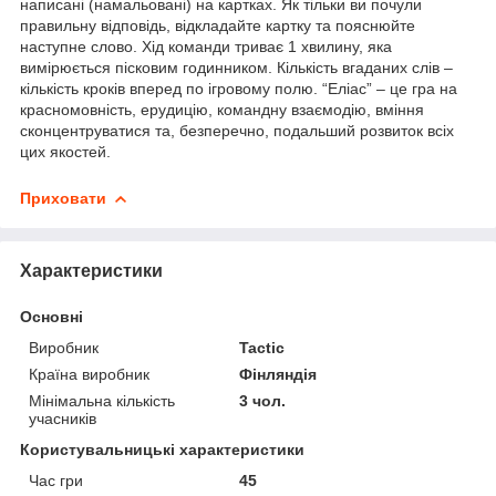
написані (намальовані) на картках. Як тільки ви почули
правильну відповідь, відкладайте картку та пояснюйте
наступне слово. Хід команди триває 1 хвилину, яка
вимірюється пісковим годинником. Кількість вгаданих слів –
кількість кроків вперед по ігровому полю. “Еліас” – це гра на
красномовність, ерудицію, командну взаємодію, вміння
сконцентруватися та, безперечно, подальший розвиток всіх
цих якостей.
Приховати
Характеристики
Основні
Виробник
Tactic
Країна виробник
Фінляндія
Мінімальна кількість
3 чол.
учасників
Користувальницькі характеристики
Час гри
45