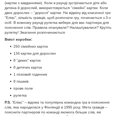
(картки з завданнями). Коли в раунді зустрічаються діти або
дитина й дорослий, використовуються “сімейні” картки. Коли
двоє дорослих – “дорослі” картки. На відміну від класичної гри
“Еліас”, кількість гравців, щоб розпочати гру, починається з 3-х
осіб. В кожному раунді рулетка вибере для вас партнера для
пояснення слів. Правила опанували? Налаштувалися? Крутіть
рулетку! Змагання розпочинаються.
Вміст коробки:
250 сімейних карток
134 картки для дорослих
8 "диких" карток
8 дитячих карток
1 пісковий годинник
8 пішаків
ігрове поле
рулетка
P.S.
“Еліас” – відома та популярна командна гра в пояснення
слів, яка народилася у Фінляндії в 1995 році. Мета гравців –
пояснити партнерові по команді якомога більше слів, які