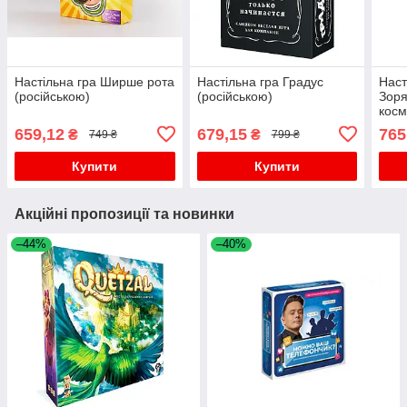
Настільна гра Ширше рота
Настільна гра Градус
Наст
(російською)
(російською)
Зоря
косм
(Sta
659,12
679,15
765
₴
₴
749 ₴
799 ₴
росі
Купити
Купити
Акційні пропозиції та новинки
–44%
–40%