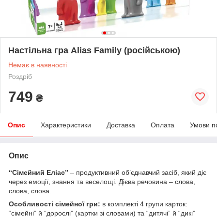
Настільна гра Alias Family (російською)
Немає в наявності
Роздріб
749
₴
Опис
Характеристики
Доставка
Оплата
Умови п
Опис
“Сімейний Еліас”
– продуктивний об’єднавчий засіб, який діє
через емоції, знання та веселощі. Дієва речовина – слова,
слова, слова.
Особливості сімейної гри:
в комплекті 4 групи карток:
“сімейні” й “дорослі” (картки зі словами) та “дитячі” й “дикі”