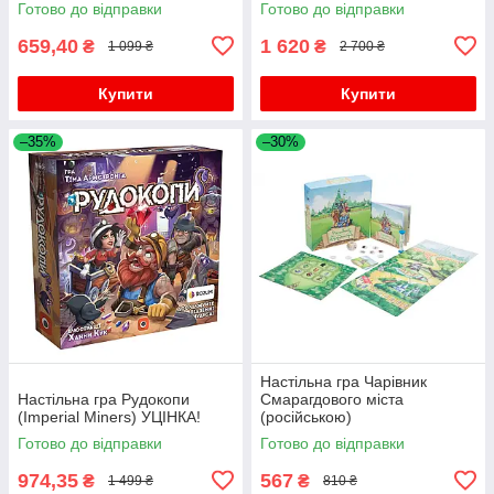
Готово до відправки
Готово до відправки
659,40
1 620
₴
₴
1 099 ₴
2 700 ₴
Купити
Купити
–35%
–30%
Настільна гра Чарівник
Настільна гра Рудокопи
Смарагдового міста
(Imperial Miners) УЦІНКА!
(російською)
Готово до відправки
Готово до відправки
974,35
567
₴
₴
1 499 ₴
810 ₴