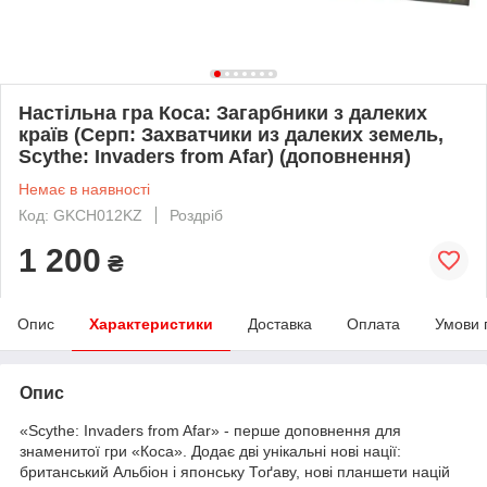
Настільна гра Коса: Загарбники з далеких
країв (Серп: Захватчики из далеких земель,
Scythe: Invaders from Afar) (доповнення)
Немає в наявності
Код: GKCH012KZ
Роздріб
1 200
₴
Опис
Характеристики
Доставка
Оплата
Умови 
Опис
«Scythe: Invaders from Afar» - перше доповнення для
знаменитої гри «Коса». Додає дві унікальні нові нації:
британський Альбіон і японську Тоґаву, нові планшети націй