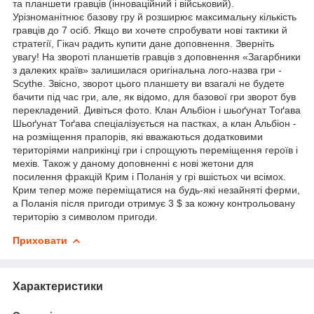
та планшети гравців (інноваційний і військовий).
Урізноманітнює базову гру й розширює максимальну кількість
гравців до 7 осіб. Якщо ви хочете спробувати нові тактики й
стратегії, Гікач радить купити дане доповнення. Зверніть
увагу! На звороті планшетів гравців з доповнення «Загарбники
з далеких країв» залишилася оригінальна лого-назва гри -
Scythe. Звісно, зворот цього планшету ви взагалі не будете
бачити під час гри, але, як відомо, для базової гри зворот був
перекладений. Дивіться фото. Клан Альбіон і шьоґунат Тоґава
Шьоґунат Тоґава спеціалізується на пастках, а клан Альбіон -
на розміщення прапорів, які вважаються додатковими
територіями наприкінці гри і спрощують переміщення героїв і
мехів. Також у даному доповненні є нові жетони для
посилення фракцій Крим і Поланія у грі вшістьох чи всімох.
Крим тепер може переміщатися на будь-які незайняті ферми,
а Поланія після пригоди отримує 3 $ за кожну контрольовану
територію з символом пригоди.
Приховати
Характеристики