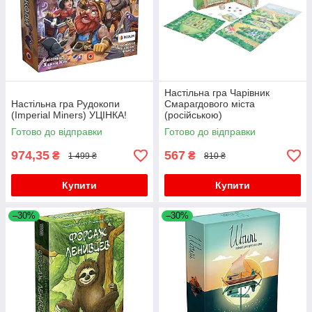
Настільна гра Чарівник
Настільна гра Рудокопи
Смарагдового міста
(Imperial Miners) УЦІНКА!
(російською)
Готово до відправки
Готово до відправки
974,35
567
₴
₴
1 499 ₴
810 ₴
Купити
Купити
–30%
–30%