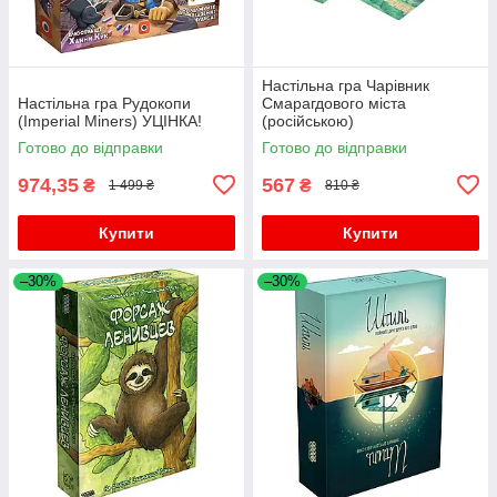
Настільна гра Чарівник
Настільна гра Рудокопи
Смарагдового міста
(Imperial Miners) УЦІНКА!
(російською)
Готово до відправки
Готово до відправки
974,35
567
₴
₴
1 499 ₴
810 ₴
Купити
Купити
–30%
–30%