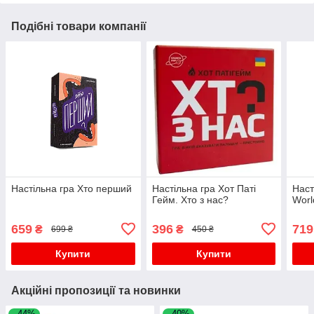
Подібні товари компанії
Настільна гра Хто перший
Настільна гра Хот Паті
Наст
Гейм. Хто з нас?
Worl
659
396
719
₴
₴
699 ₴
450 ₴
Купити
Купити
Акційні пропозиції та новинки
–44%
–40%