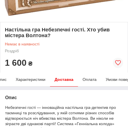
Настільна гра Небезпечні гості. Хто убив
містера Волтона?
Немає в наявності
Роздріб
1 600
₴
пис
Характеристики
Доставка
Оплата
Умови пове
Опис
Небезпечні гості — інноваційна настільна гра-детектив про
таємниці та розслідування, у якій сотнями різних способів
відтворюється ніч вбивства містера Волтона. Ви ніколи не
зіграєте дві однакові партії! Система «Генніальна колода»