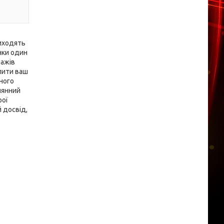
виходять
нки один
нажів
олити ваш
ного
нянний
рої
 досвід,