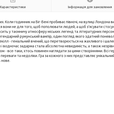
Характеристики
Інформація для замовлення
х. Коли годинник на Біг-Бені пробиває півночі, на вулиці Лондона 
ся вони не для того, щоб пополювати людей, а щоб з'ясувати стосу
еносить у таємничу атмосферу міських легенд та літературних персо
 - легендарний румунський вампір, один погляд якого здатний понев
екілл - геніальний вчений, що перетворюється на жахливого і шале
 і водночас задарма стала абсолютна невидимість; а також незрів
 - все-таки, хтось повинен наглядати за цими створіннями. Всі ге
ереваги та недоліки. Гра за кожного з них представляє унікальний
ь нове.