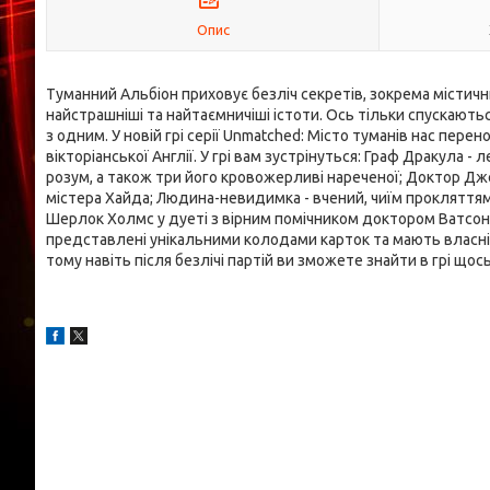
Опис
Туманний Альбіон приховує безліч секретів, зокрема містични
найстрашніші та найтаємничіші істоти. Ось тільки спускають
з одним. У новій грі серії Unmatched: Місто туманів нас пер
вікторіанської Англії. У грі вам зустрінуться: Граф Дракула
розум, а також три його кровожерливі нареченої; Доктор Дж
містера Хайда; Людина-невидимка - вчений, чиїм прокляттям
Шерлок Холмс у дуеті з вірним помічником доктором Ватсоном
представлені унікальними колодами карток та мають власні п
тому навіть після безлічі партій ви зможете знайти в грі щос