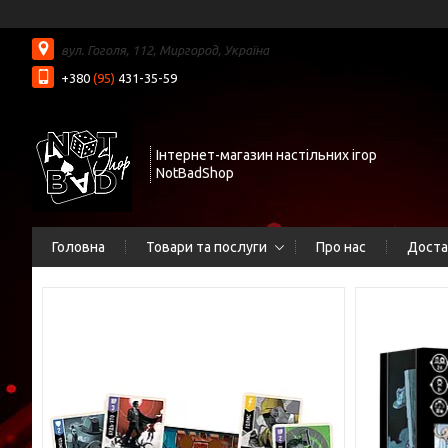
вул. Гоголя, 112, Миргород, Україна
+380
(95)
431-35-59
Інтернет-магазин настільних ігор
NotBadShop
Головна
Товари та послуги
Про нас
Доста