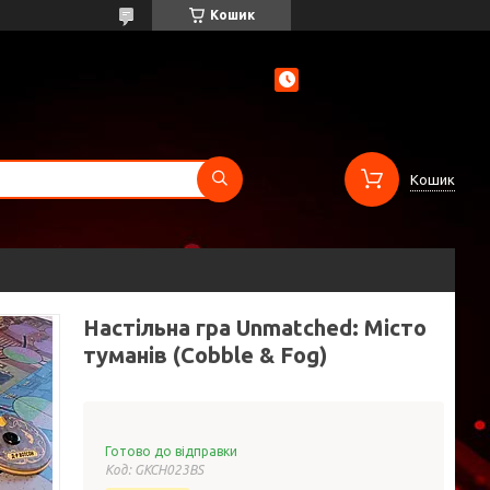
Кошик
Кошик
Настільна гра Unmatched: Місто
туманів (Cobble & Fog)
Готово до відправки
Код:
GKCH023BS