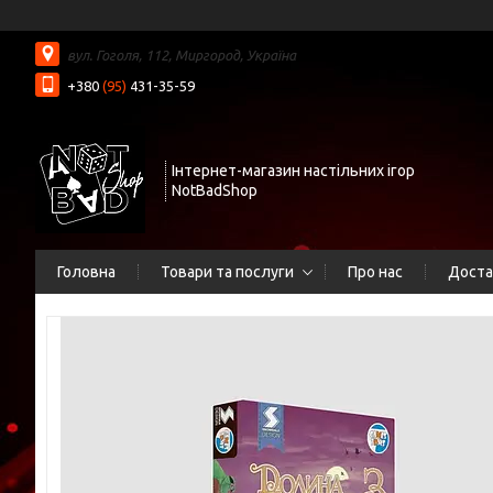
вул. Гоголя, 112, Миргород, Україна
+380
(95)
431-35-59
Інтернет-магазин настільних ігор
NotBadShop
Головна
Товари та послуги
Про нас
Доста