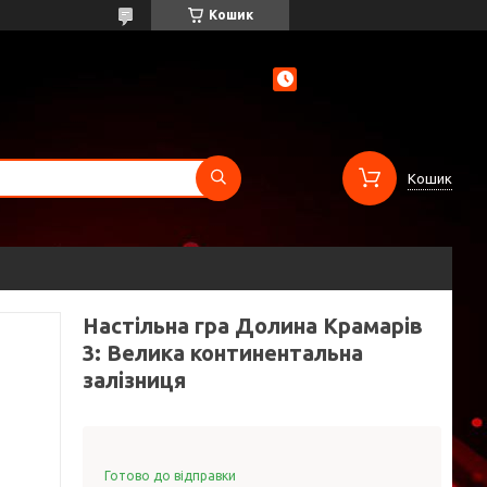
Кошик
Кошик
Настільна гра Долина Крамарів
3: Велика континентальна
залізниця
Готово до відправки