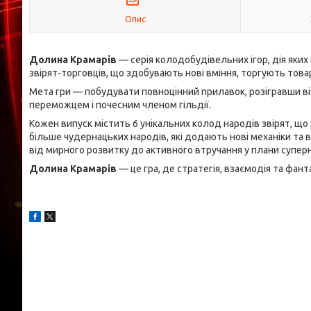
Опис
Долина Крамарів
— серія колодобудівельних ігор, дія яких 
звірят-торговців, що здобувають нові вміння, торгують това
Мета гри — побудувати повноцінний прилавок, розігравши віс
переможцем і почесним членом гільдії.
Кожен випуск містить 6 унікальних колод народів звірят, що
більше чудернацьких народів, які додають нові механіки та 
від мирного розвитку до активного втручання у плани суперн
Долина Крамарів
— це гра, де стратегія, взаємодія та фан