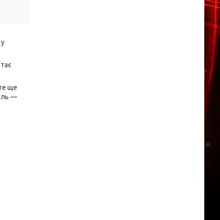
 у
стає
ете ще
иль —