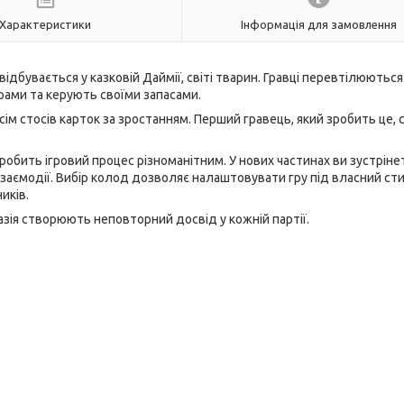
Характеристики
Інформація для замовлення
відбувається у казковій Даймії, світі тварин. Гравці перевтілюються
рами та керують своїми запасами.
ім стосів карток за зростанням. Перший гравець, який зробить це, 
 робить ігровий процес різноманітним. У нових частинах ви зустрін
взаємодії. Вибір колод дозволяє налаштовувати гру під власний ст
иків.
тазія створюють неповторний досвід у кожній партії.