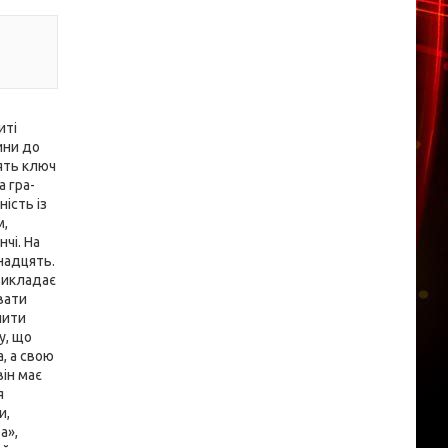
иті
ини до
ять ключ
а гра-
ість із
м,
чі. На
надцять.
 викладає
вати
нити
у, що
а, а свою
він має
я
и,
а»,