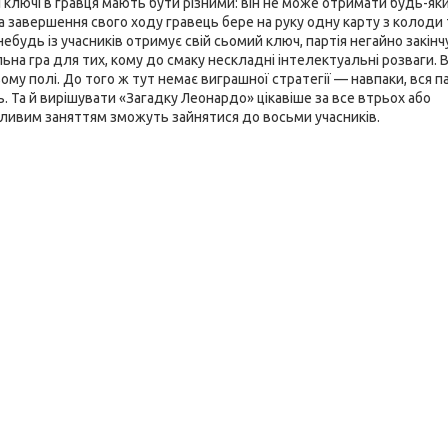
 ключі в гравця мають бути різними: він не може отримати будь-як
на завершення свого ходу гравець бере на руку одну карту з колоди 
удь із учасників отримує свій сьомий ключ, партія негайно закінчу
на гра для тих, кому до смаку нескладні інтелектуальні розваги. 
ому полі. До того ж тут немає виграшної стратегії — навпаки, вся п
ь. Та й вирішувати «Загадку Леонардо» цікавіше за все втрьох або
опливим заняттям зможуть зайнятися до восьми учасників.