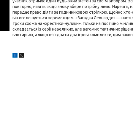
учасник отримує один будь-який жетон за своїм вибором. Всі
повторно, навіть якщо знову збере потрібну лінію. Нарешті, 
передає право діяти за годинниковою стрілкою. Щойно хто-неб
він оголошується переможцем. «Загадка Леонардо» — настіль
трохи схожа на «хрестики-нулики», тільки на постійно мінлив
складається із серії невеликих, але вагомих тактичних рішен
вчотирьох, а якщо об'єднати два ігрові комплекти, цим зах