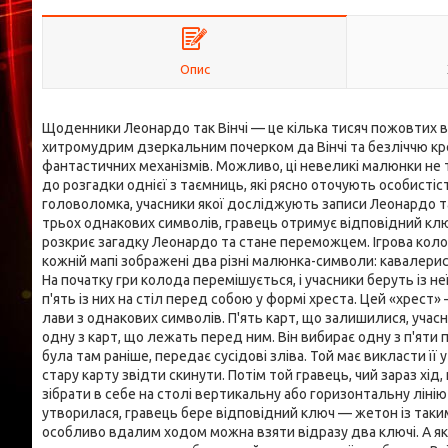
Опис
Щоденники Леонардо так Вінчі — це кілька тисяч пожовтих від 
хитромудрим дзеркальним почерком да Вінчі та безліччю кре
фантастичних механізмів. Можливо, ці невеликі малюнки не 
до розгадки однієї з таємниць, які рясно оточують особисті
головоломка, учасники якої досліджують записи Леонардо та
трьох однакових символів, гравець отримує відповідний ключ
розкриє загадку Леонардо та стане переможцем. Ігрова колод
кожній мапі зображені два різні малюнка-символи: кавалерис
На початку гри колода перемішується, і учасники беруть із н
п'ять із них на стіл перед собою у формі хреста. Цей «хрес
лави з однакових символів. П'ять карт, що залишилися, учасн
одну з карт, що лежать перед ним. Він вибирає одну з п'яти п
була там раніше, передає сусідові зліва. Той має викласти її
стару карту звідти скинути. Потім той гравець, чий зараз хід
зібрати в себе на столі вертикальну або горизонтальну лінію
утворилася, гравець бере відповідний ключ — жетон із таки
особливо вдалим ходом можна взяти відразу два ключі. А якщ