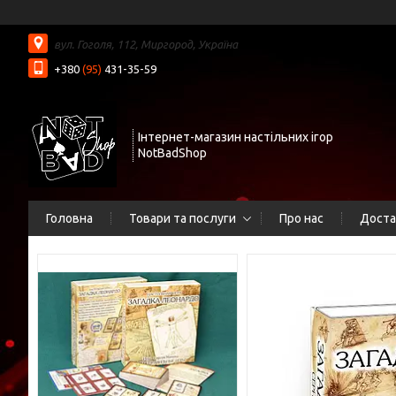
вул. Гоголя, 112, Миргород, Україна
+380
(95)
431-35-59
Інтернет-магазин настільних ігор
NotBadShop
Головна
Товари та послуги
Про нас
Доста