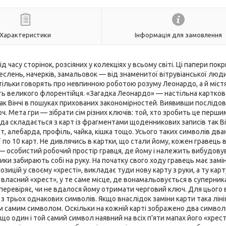
Характеристики
Інформація для замовлення
часу сторінок, розсіяних у колекціях у всьому світі. Ці папери покр
слень, начерків, замальовок — від знаменитої вітрувіанської люд
тільки говорять про невпинною роботою розуму Леонардо, а й міст
сть великого флорентійця. «Загадка Леонардо» — настільна картков
к Вінчі в пошуках прихованих закономірностей. Виявивши послідовн
. Мета гри — зібрати сім різних ключів: той, хто зробить це перши
а складається з карт із фрагментами щоденникових записів так Він
т, алебарда, профіль, чайка, кішка тощо. Усього таких символів два
еї по 10 карт. Не дивлячись в картки, що стали йому, кожен гравець
т» — особистий робочий простір гравця, де йому і належить вибудову
ики забирають собі на руку. На початку свого ходу гравець має замі
озицій у своєму «хресті», викладає туди нову карту з руки, а ту карт
 у власний «хрест», у те саме місце, де вонамальовується в суперник
, перевіряє, чи не вдалося йому отримати черговий ключ. Для цього 
 з трьох однакових символів. Якщо внаслідок заміни карти така ліні
м самим символом. Оскільки на кожній карті зображено два символ
о один і той самий символ наявний на всіх п'яти мапах його «хрест