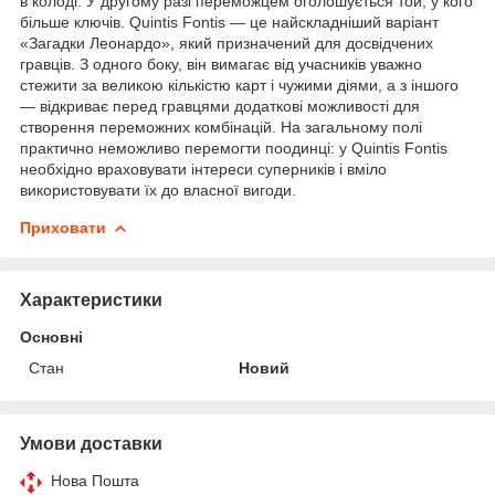
в колоді. У другому разі переможцем оголошується той, у кого
більше ключів. Quintis Fontis — це найскладніший варіант
«Загадки Леонардо», який призначений для досвідчених
гравців. З одного боку, він вимагає від учасників уважно
стежити за великою кількістю карт і чужими діями, а з іншого
— відкриває перед гравцями додаткові можливості для
створення переможних комбінацій. На загальному полі
практично неможливо перемогти поодинці: у Quintis Fontis
необхідно враховувати інтереси суперників і вміло
використовувати їх до власної вигоди.
Приховати
Характеристики
Основні
Стан
Новий
Умови доставки
Нова Пошта