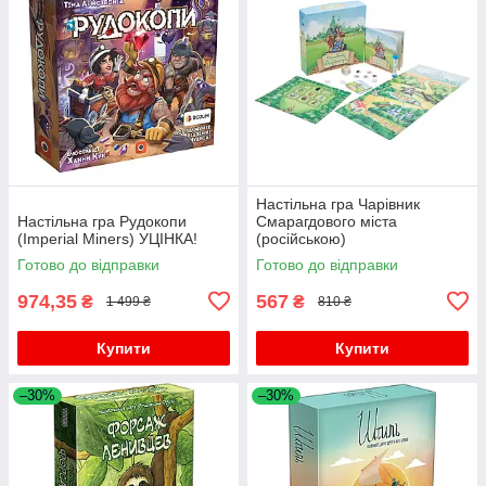
Настільна гра Чарівник
Настільна гра Рудокопи
Смарагдового міста
(Imperial Miners) УЦІНКА!
(російською)
Готово до відправки
Готово до відправки
974,35
567
₴
₴
1 499 ₴
810 ₴
Купити
Купити
–30%
–30%