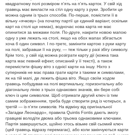
квадратному полі розміром п'ять на п'ять карток. У свій хід
гравець має викласти на стіл одну карту з руки. Зробити це
можна одним із трьох способів. По-перше, помістити її в
вільну «ячкову» (на початку партії це єдиний варіант, оскільки
карт на столі ще немає), водночас нова карта не має
опинитися за межами поля. По-друге, накрити новою мапою
одну з уже лежать на столі, якщо на обох мапах збігається
хоча б один символ. І по-третє, замінити картою з руки карту
на полі, забравши її на руку, — теж тільки у разі збігу символу.
Крім того, у свій хід можна розіграти карту дії (кожна така
карта має певний ефект, описаний у її тексті), а також
перемістити фішку віто з однієї карти на іншу. Ніхто з
суперників не має права грати карти з такими ж символами,
як на тій мапі, де лежить фішка віто. Якщо своїм ходом
гравець побудував на полі вертикальну, горизонтальну або
діагональну лінію з трьох однакових значків, він бере собі
ключ із цим символом. Щоб отримати другий ключ із тим
самим зображенням, треба буде створити ряд із чотирьох, а
третій — із п'яти символів. На відміну від оригінальної
«Загадки Леонардо», правила Quintis Fontis дають змогу
гравцеві володіти двома або трьома однаковими ключами.
Партія завершується, щойно хтось візьме свій сьомий ключ
(цей гравець відразу перемагає), або коли закінчуються карти