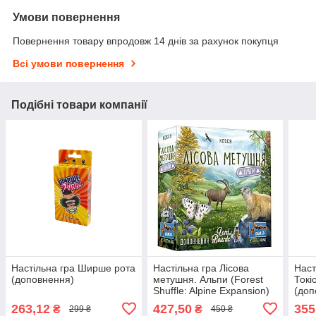
Умови повернення
Повернення товару впродовж 14 днів за рахунок покупця
Всі умови повернення
Подібні товари компанії
Настільна гра Ширше рота
Настільна гра Лісова
Наст
(доповнення)
метушня. Альпи (Forest
Токі
Shuffle: Alpine Expansion)
(доп
(доповнення)
263,12
427,50
355
₴
₴
299 ₴
450 ₴