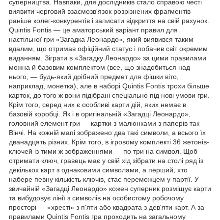
суперництва. Навпаки, для дослідників стало справою честі
виявити черговий взаємозв'язок розрізнених фрагментів
раніше колег-конкурентів і записати відкриття на свій рахунок.
Quintis Fontis — це аматорський варіант правил для
настільної гри «Загадка Леонардо», який виявився таким
вдалим, що отримав офіційний статус і побачив світ окремим
виданням. Зіграти в «Загадку Леонардо» за цими правилами
можна й базовим комплектом (все, що знадобиться над
нього, — будь-який дрібний предмет для фішки віто,
наприклад, монетка), але в наборі Quintis Fontis трохи більше
карток, до того ж вони підібрані спеціально під нові умови гри.
Крім того, серед них є особливі карти дій, яких немає в
базовій коробці. Як і в оригінальній «Загадці Леонардо»,
головний елемент гри — картки з малюнками з паперів так
Вінчі. На кожній мапі зображено два такі символи, а всього їх
дванадцять різних. Крім того, в ігровому комплекті 36 жетонів-
ключей із тими ж зображеннями — по три на символ. Щоб
отримати ключ, гравець має у свій хід зібрати на столі ряд із
декількох карт з однаковими символами, а перший, хто
набере певну кількість ключів, стає переможцем у партії. У
звичайній «Загадці Леонардо» кожен суперник розміщує карти
та вибудовує лінії з символів на особистому робочому
просторі — «хресті» з п'яти або квадрата з дев'яти карт. А за
правилами Quintis Fontis гра проходить на загальному