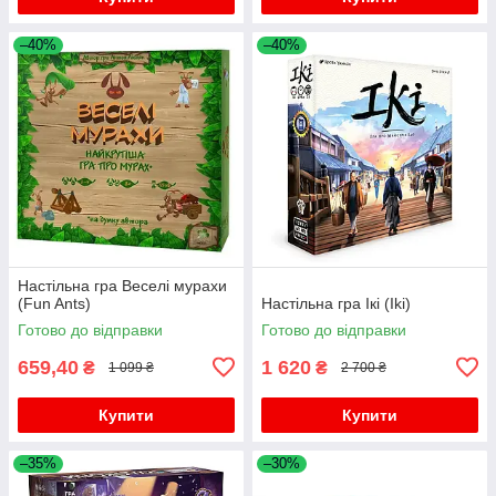
–40%
–40%
Настільна гра Веселі мурахи
(Fun Ants)
Настільна гра Ікі (Iki)
Готово до відправки
Готово до відправки
659,40
1 620
₴
₴
1 099 ₴
2 700 ₴
Купити
Купити
–35%
–30%