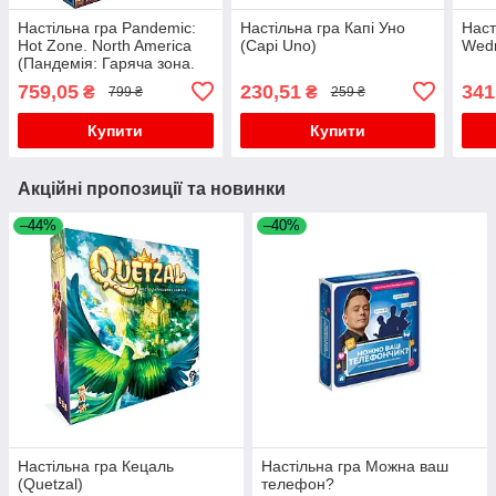
Настільна гра Pandemic:
Настільна гра Капі Уно
Наст
Hot Zone. North America
(Capi Uno)
Wedn
(Пандемія: Гаряча зона.
Північна Америка)
759,05
230,51
341
₴
₴
799 ₴
259 ₴
(англійською)
Купити
Купити
Акційні пропозиції та новинки
–44%
–40%
Настільна гра Кецаль
Настільна гра Можна ваш
(Quetzal)
телефон?