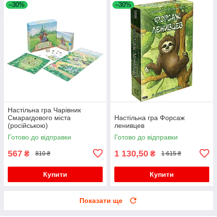
–30%
–30%
Настільна гра Чарівник
Смарагдового міста
Настільна гра Форсаж
(російською)
ленивцев
Готово до відправки
Готово до відправки
567
1 130,50
₴
₴
810 ₴
1 615 ₴
Купити
Купити
Показати ще