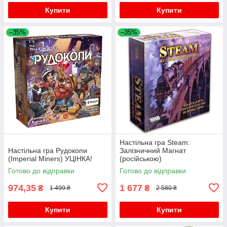
Купити
Купити
–35%
–35%
Настільна гра Steam:
Настільна гра Рудокопи
Залізничний Магнат
(Imperial Miners) УЦІНКА!
(російською)
Готово до відправки
Готово до відправки
974,35
1 677
₴
₴
1 499 ₴
2 580 ₴
Купити
Купити