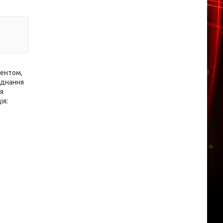
гентом,
аднання
я
ія: