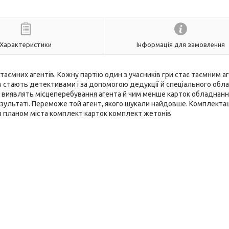
Характеристики
Інформація для замовлення
 таємних агентів. Кожну партію один з учасників гри стає таємним а
ів стають детективами і за допомогою дедукції й спеціального обл
ни виявлять місцеперебування агента й чим менше карток обладнанн
зультаті. Переможе той агент, якого шукали найдовше. Комплектац
 з планом міста комплект карток комплект жетонів