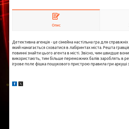
Опис
Детективна агенція - це сімейна настільна гра для справжніх
який намагається сховатися в лабіринтах міста. Решта гравц
повинні знайти цього агента в місті. Звісно, чим швидше во
використають, тим більше переможних балів зароблять в ре
ігрове поле фішка пошукового пристрою правила гри аркуші