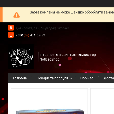
Зараз компанія не може швидко обробляти замовл
вул. Гоголя, 112, Миргород, Україна
+380
(95)
431-35-59
Інтернет-магазин настільних ігор
NotBadShop
Головна
Товари та послуги
Про нас
Доста