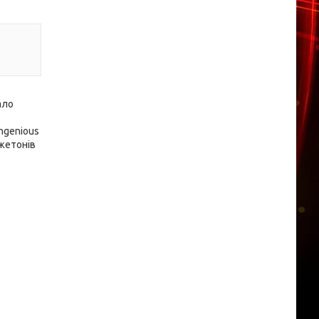
ало
Ingenious
 жетонів