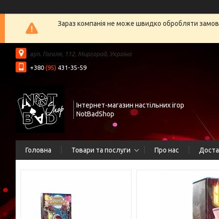
Зараз компанія не може швидко обробляти замовл
вул. Гоголя, 112, Миргород, Україна
+380
(95)
431-35-59
Інтернет-магазин настільних ігор
NotBadShop
Головна
Товари та послуги
Про нас
Доста