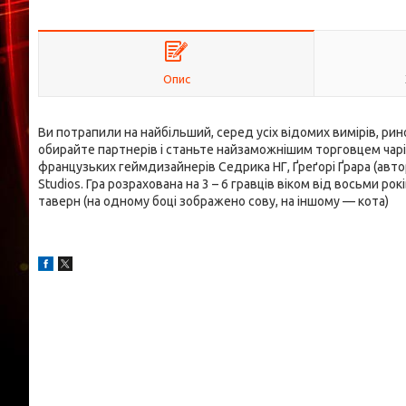
Опис
Ви потрапили на найбільший, серед усіх відомих вимірів, рин
обирайте партнерів і станьте найзаможнішим торговцем чарів
французьких геймдизайнерів Седрика НГ, Ґреґорі Ґрара (автор
Studios. Гра розрахована на 3 – 6 гравців віком від восьми рок
таверн (на одному боці зображено сову, на іншому — кота)