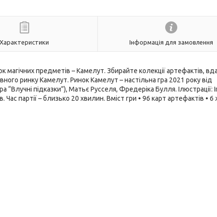
Характеристики
Інформація для замовлення
ок магічних предметів – Камелут. Збирайте колекції артефактів, вд
ного ринку Камелут. Ринок Камелут – настільна гра 2021 року від
а “Влучні підказки”), Матьє Русселя, Фредеріка Булля. Ілюстрації: 
ів. Час партії – близько 20 хвилин. Вміст гри • 96 карт артефактів • 6