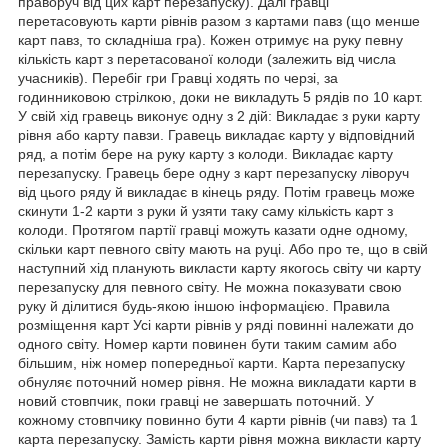
праворуч від цих карт перезапуску). Далі гравці
перетасовують карти рівнів разом з картами павз (що менше
карт павз, то складніша гра). Кожен отримує на руку певну
кількість карт з перетасованої колоди (залежить від числа
учасників). Перебіг гри Гравці ходять по черзі, за
годинниковою стрілкою, доки не викладуть 5 рядів по 10 карт.
У свій хід гравець виконує одну з 2 дій: Викладає з руки карту
рівня або карту павзи. Гравець викладає карту у відповідний
ряд, а потім бере на руку карту з колоди. Викладає карту
перезапуску. Гравець бере одну з карт перезапуску ліворуч
від цього ряду й викладає в кінець ряду. Потім гравець може
скинути 1-2 карти з руки й узяти таку саму кількість карт з
колоди. Протягом партії гравці можуть казати одне одному,
скільки карт певного світу мають на руці. Або про те, що в свій
наступний хід планують викласти карту якогось світу чи карту
перезапуску для певного світу. Не можна показувати свою
руку й ділитися будь-якою іншою інформацією. Правила
розміщення карт Усі карти рівнів у ряді повинні належати до
одного світу. Номер карти повинен бути таким самим або
більшим, ніж номер попередньої карти. Карта перезапуску
обнуляє поточний номер рівня. Не можна викладати карти в
новий стовпчик, поки гравці не завершать поточний. У
кожному стовпчику повинно бути 4 карти рівнів (чи павз) та 1
карта перезапуску. Замість карти рівня можна викласти карту