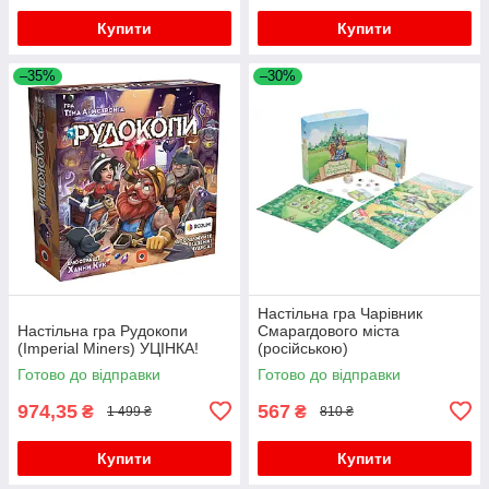
Купити
Купити
–35%
–30%
Настільна гра Чарівник
Настільна гра Рудокопи
Смарагдового міста
(Imperial Miners) УЦІНКА!
(російською)
Готово до відправки
Готово до відправки
974,35
567
₴
₴
1 499 ₴
810 ₴
Купити
Купити