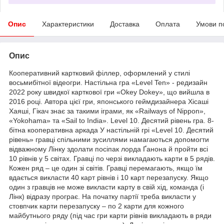
Опис
Характеристики
Доставка
Оплата
Умови п
Опис
Кооперативний картковий філлер, оформлений у стилі
восьмибітної відеогри. Настільна гра «Level Ten» - редизайн
2022 року швидкої карткової гри «Okey Dokey», що вийшла в
2016 році. Автора цієї гри, японського геймдизайнера Хісаші
Хаяші, Гікач знає за такими іграми, як «Railways of Nippon»,
«Yokohama» та «Sail to India». Level 10. Десятий рівень гра. 8-
бітна кооперативна аркада У настільній грі «Level 10. Десятий
рівень» гравці спільними зусиллями намагаються допомогти
відважному Лінку здолати посіпак лорда Ґанона й пройти всі
10 рівнів у 5 світах. Гравці по черзі викладають карти в 5 рядів.
Кожен ряд – це один зі світів. Гравці перемагають, якщо їм
вдається викласти 40 карт рівнів і 10 карт перезапуску. Якщо
один з гравців не може викласти карту в свій хід, команда (і
Лінк) відразу програє. На початку партії треба викласти у
стовпчик карти перезапуску – по 2 карти для кожного
майбутнього ряду (під час гри карти рівнів викладають в ряди