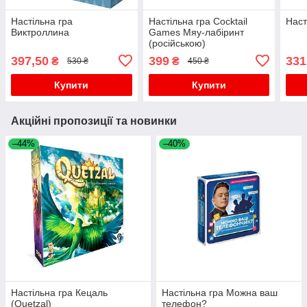
Настільна гра
Настільна гра Cocktail
Наст
Виктроллина
Games Мяу-лабіринт
(російською)
397,50
399
331
₴
₴
530 ₴
450 ₴
Купити
Купити
Акційні пропозиції та новинки
–44%
–40%
Настільна гра Кецаль
Настільна гра Можна ваш
(Quetzal)
телефон?