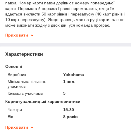
павзи. Номер карти павзи дорівнює номеру попередньої
карти. Перемога й поразка Гравці перемагають, якщо їм
вдається викласти 50 карт рівнів і перезапуску (40 карт рівнів і
10 карт перезапуску). Якщо гравець має на руці карти, але не
може виконати жодну з двох дій, уся команда програє.
Приховати
Характеристики
Основні
Виробник
Yokohama
Мінімальна кількість
1 чол.
учасників
Кількість учасників
5
Користувальницькі характеристики
Час гри
15-30
Вік
8 років
Приховати