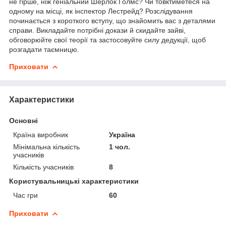
не гірше, ніж геніальний Шерлок Голмс? Чи товктиметеся на
одному на місці, як інспектор Лестрейд? Розслідування
починається з короткого вступу, що знайомить вас з деталями
справи. Викладайте потрібні докази й скидайте зайві,
обговорюйте свої теорії та застосовуйте силу дедукції, щоб
розгадати таємницю.
Приховати
Характеристики
Основні
Країна виробник
Україна
Мінімальна кількість
1 чол.
учасників
Кількість учасників
8
Користувальницькі характеристики
Час гри
60
Приховати