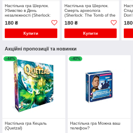
Настільна гра Шерлок.
Настільна гра Шерлок.
Наст
Убивство в День
Смерть археолога
Спад
незалежності (Sherlock:
(Sherlock: The Tomb of the
Don'
Death on the 4th of July)
Archaeologist)
180
180
180
₴
₴
Купити
Купити
Акційні пропозиції та новинки
–44%
–40%
Настільна гра Кецаль
Настільна гра Можна ваш
(Quetzal)
телефон?