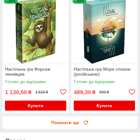
–30%
–30%
Настільна гра Форсаж
Настільна гра Море спокою
ленивцев
(російською)
Готово до відправки
Готово до відправки
1 130,50
489,30
₴
₴
1 615 ₴
699 ₴
Купити
Купити
Показати ще