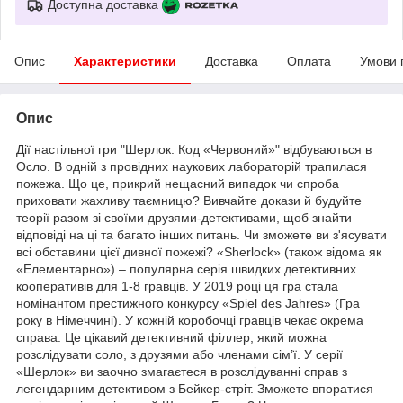
Доступна доставка
Опис
Характеристики
Доставка
Оплата
Умови 
Опис
Дії настільної гри "Шерлок. Код «Червоний»" відбуваються в
Осло. В одній з провідних наукових лабораторій трапилася
пожежа. Що це, прикрий нещасний випадок чи спроба
приховати жахливу таємницю? Вивчайте докази й будуйте
теорії разом зі своїми друзями-детективами, щоб знайти
відповіді на ці та багато інших питань. Чи зможете ви з'ясувати
всі обставини цієї дивної пожежі? «Sherlock» (також відома як
«Елементарно») – популярна серія швидких детективних
кооперативів для 1-8 гравців. У 2019 році ця гра стала
номінантом престижного конкурсу «Spiel des Jahres» (Гра
року в Німеччині). У кожній коробочці гравців чекає окрема
справа. Це цікавий детективний філлер, який можна
розслідувати соло, з друзями або членами сім’ї. У серії
«Шерлок» ви заочно змагаєтеся в розслідуванні справ з
легендарним детективом з Бейкер-стріт. Зможете впоратися