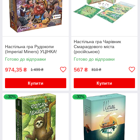
Настільна гра Чарівник
Настільна гра Рудокопи
Смарагдового міста
(Imperial Miners) УЦІНКА!
(російською)
Готово до відправки
Готово до відправки
974,35
567
₴
₴
1 499 ₴
810 ₴
Купити
Купити
–30%
–30%