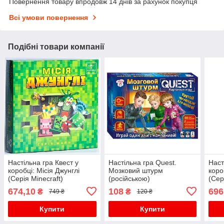
Повернення товару впродовж 14 днів за рахунок покупця
Всі умови повернення
Подібні товари компанії
Настільна гра Квест у
Настільна гра Quest.
Наст
коробці: Місія Джунглі
Мозковий штурм
коро
(Серія Minecraft)
(російською)
(Сер
674,10
108
696
₴
₴
749 ₴
120 ₴
Купити
Купити