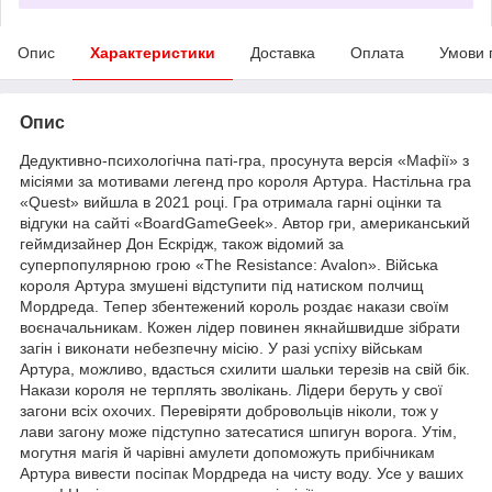
Опис
Характеристики
Доставка
Оплата
Умови 
Опис
Дедуктивно-психологічна паті-гра, просунута версія «Мафії» з
місіями за мотивами легенд про короля Артура. Настільна гра
«Quest» вийшла в 2021 році. Гра отримала гарні оцінки та
відгуки на сайті «BoardGameGeek». Автор гри, американський
геймдизайнер Дон Ескрідж, також відомий за
суперпопулярною грою «The Resistance: Avalon». Війська
короля Артура змушені відступити під натиском полчищ
Мордреда. Тепер збентежений король роздає накази своїм
воєначальникам. Кожен лідер повинен якнайшвидше зібрати
загін і виконати небезпечну місію. У разі успіху військам
Артура, можливо, вдасться схилити шальки терезів на свій бік.
Накази короля не терплять зволікань. Лідери беруть у свої
загони всіх охочих. Перевіряти добровольців ніколи, тож у
лави загону може підступно затесатися шпигун ворога. Утім,
могутня магія й чарівні амулети допоможуть прибічникам
Артура вивести посіпак Мордреда на чисту воду. Усе у ваших