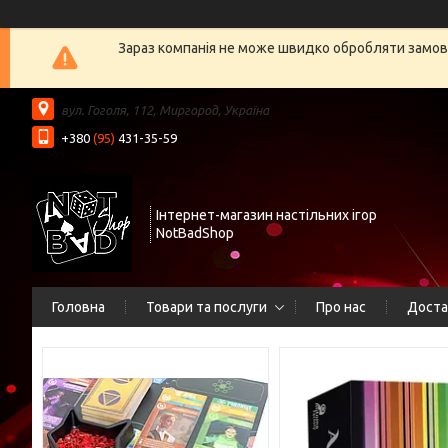
Зараз компанія не може швидко обробляти замовл
вул. Гоголя, 112, Миргород, Україна
+380
(95)
431-35-59
Інтернет-магазин настільних ігор
NotBadShop
Головна
Товари та послуги
Про нас
Доста