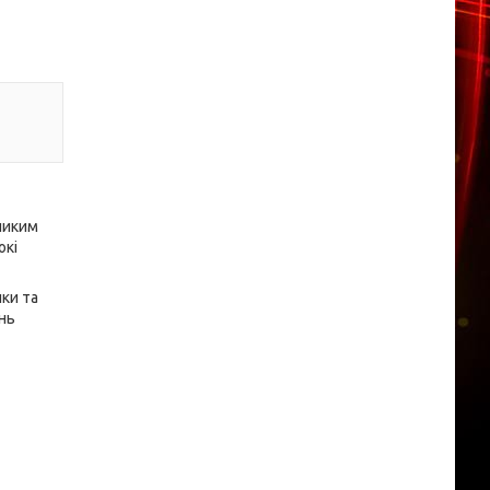
ликим
окі
нки та
ень