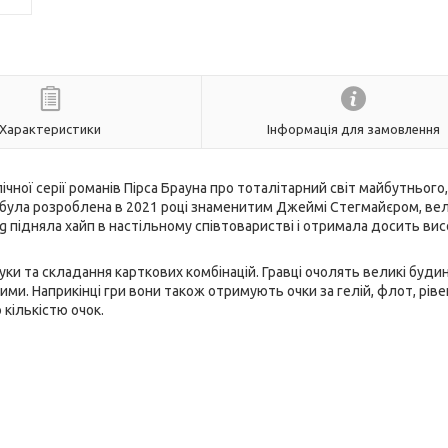
Характеристики
Інформація для замовлення
чної серії романів Пірса Брауна про тоталітарний світ майбутнього,
ng була розроблена в 2021 році знаменитим Джеймі Стегмайєром, ве
ing підняла хайп в настільному співтоваристві і отримала досить вис
уки та складання карткових комбінацій. Гравці очолять великі буди
ми. Наприкінці гри вони також отримують очки за гелій, флот, рів
 кількістю очок.