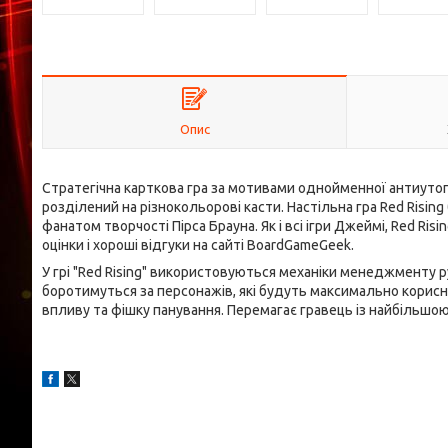
Опис
Стратегічна карткова гра за мотивами однойменної антиутопі
розділений на різнокольорові касти. Настільна гра Red Risi
фанатом творчості Пірса Брауна. Як і всі ігри Джеймі, Red Ris
оцінки і хороші відгуки на сайті BoardGameGeek.
У грі "Red Rising" використовуються механіки менеджменту р
боротимуться за персонажів, які будуть максимально корисни
впливу та фішку панування. Перемагає гравець із найбільшою