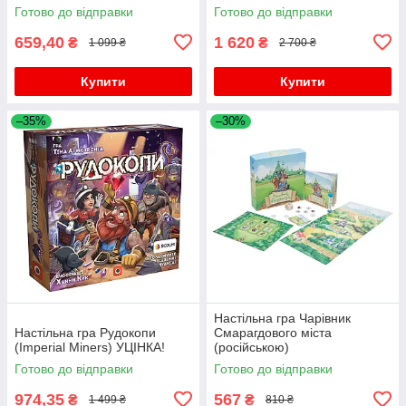
Готово до відправки
Готово до відправки
659,40
1 620
₴
₴
1 099 ₴
2 700 ₴
Купити
Купити
–35%
–30%
Настільна гра Чарівник
Настільна гра Рудокопи
Смарагдового міста
(Imperial Miners) УЦІНКА!
(російською)
Готово до відправки
Готово до відправки
974,35
567
₴
₴
1 499 ₴
810 ₴