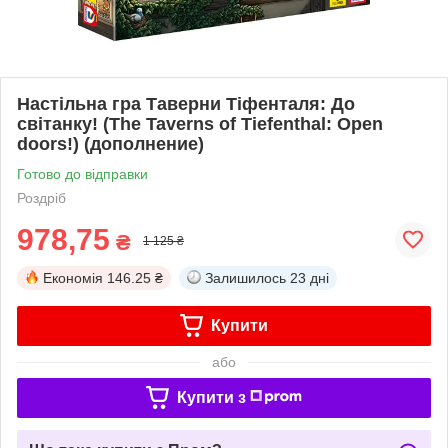
Настільна гра Таверни Тіфенталя: До
світанку! (The Taverns of Tiefenthal: Open
doors!) (дополнение)
Готово до відправки
Роздріб
978,75
₴
1 125 ₴
Економія
146.25 ₴
Залишилось
23 дні
Купити
або
Купити з