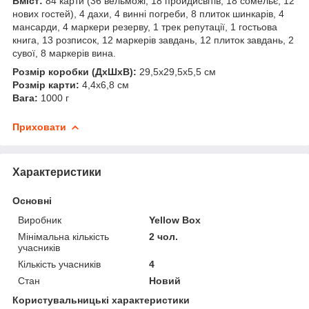
Вміст:
84 карти (36 вельможі, 18 пройдисвітів, 18 сомельє, 12
нових гостей), 4 дахи, 4 винні погреби, 8 плиток шинкарів, 4
мансарди, 4 маркери резерву, 1 трек репутації, 1 гостьова
книга, 13 розписок, 12 маркерів завдань, 12 плиток завдань, 2
сувої, 8 маркерів вина.
Розмір коробки (ДхШхВ):
29,5х29,5х5,5 см
Розмір карти:
4,4х6,8 см
Вага:
1000 г
Приховати
Характеристики
Основні
Виробник
Yellow Box
Мінімальна кількість
2 чол.
учасників
Кількість учасників
4
Стан
Новий
Користувальницькі характеристики