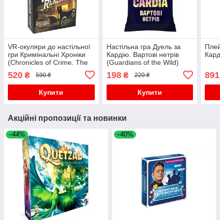
VR-окуляри до настільної
Настільна гра Дуель за
Плей
гри Кримінальні Хроніки
Кардію. Вартові нетрів
Кард
(Chronicles of Crime. The
(Guardians of the Wild)
Virtual Reality)
520
198
891
₴
₴
590 ₴
220 ₴
Купити
Купити
Акційні пропозиції та новинки
–44%
–40%