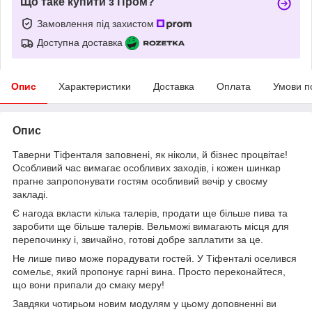
Що таке купити з Пром?
Замовлення під захистом
Доступна доставка
Опис
Характеристики
Доставка
Оплата
Умови п
Опис
Таверни Тіфенталя заповнені, як ніколи, й бізнес процвітає!
Особливий час вимагає особливих заходів, і кожен шинкар
прагне запропонувати гостям особливий вечір у своєму
закладі.
Є нагода вкласти кілька талерів, продати ще більше пива та
заробити ще більше талерів. Вельможі вимагають місця для
перепочинку і, звичайно, готові добре заплатити за це.
Не лише пиво може порадувати гостей. У Тіфенталі оселився
сомельє, який пропонує гарні вина. Просто переконайтеся,
що вони припали до смаку меру!
Завдяки чотирьом новим модулям у цьому доповненні ви