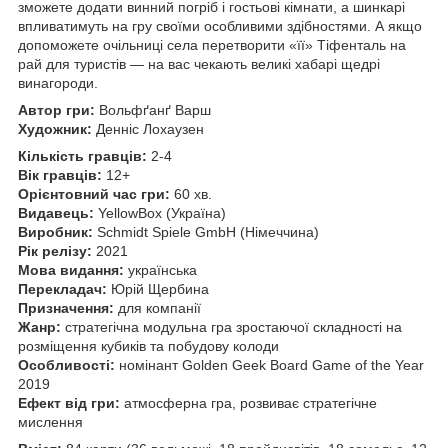
зможете додати винний погріб і гостьові кімнати, а шинкарі
впливатимуть на гру своїми особливими здібностями. А якщо
допоможете очільниці села перетворити «її» Тіфенталь на
рай для туристів — на вас чекають великі хабарі щедрі
винагороди.
Автор гри:
Вольфґанґ Варш
Художник:
Денніс Лохаузен
Кількість гравців:
2-4
Вік гравців:
12+
Орієнтовний час гри:
60 хв.
Видавець:
YellowBox (Україна)
Виробник:
Schmidt Spiele GmbH (Німеччина)
Рік релізу:
2021
Мова видання:
українська
Перекладач:
Юрій Щербина
Призначення:
для компанії
Жанр:
стратегічна модульна гра зростаючої складності на
розміщення кубиків та побудову колоди
Особливості:
номінант Golden Geek Board Game of the Year
2019
Ефект від гри:
атмосферна гра, розвиває стратегічне
мислення