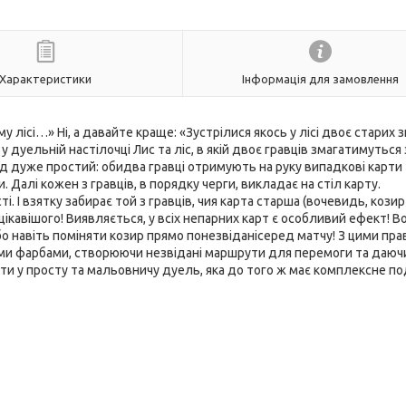
Характеристики
Інформація для замовлення
ісі…» Ні, а давайте краще: «Зустрілися якось у лісі двоє старих 
 дуельній настілочці Лис та ліс, в якій двоє гравців змагатимуться 
яд дуже простий: обидва гравці отримують на руку випадкові карти
 Далі кожен з гравців, в порядку черги, викладає на стіл карту.
. І взятку забирає той з гравців, чия карта старша (вочевидь, козир
цікавішого! Виявляється, у всіх непарних карт є особливий ефект! В
бо навіть поміняти козир прямо понезвіданісеред матчу! З цими пр
ими фарбами, створюючи незвідані маршрути для перемоги та даюч
ати у просту та мальовничу дуель, яка до того ж має комплексне п