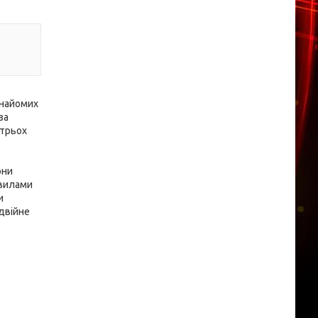
знайомих
за
 трьох
они
авилами
и
одвійне