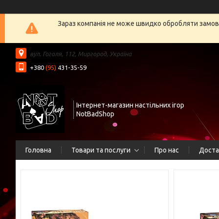
Зараз компанія не може швидко обробляти замовл
вул. Гоголя, 112, Миргород, Україна
+380
(95)
431-35-59
Інтернет-магазин настільних ігор
NotBadShop
Головна
Товари та послуги
Про нас
Доста