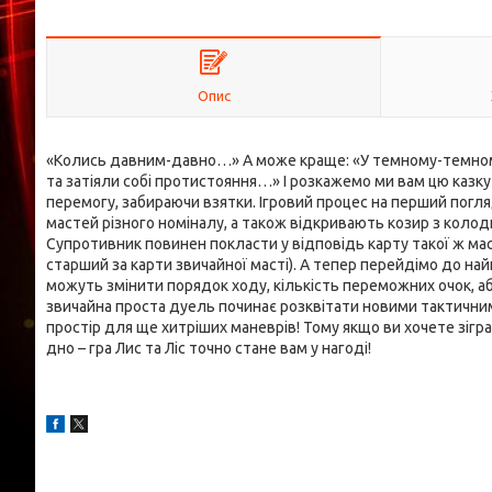
Опис
«Колись давним-давно…» А може краще: «У темному-темному л
та затіяли собі протистояння…» І розкажемо ми вам цю казку у
перемогу, забираючи взятки. Ігровий процес на перший погл
мастей різного номіналу, а також відкривають козир з колоди.
Супротивник повинен покласти у відповідь карту такої ж масті
старший за карти звичайної масті). А тепер перейдімо до най
можуть змінити порядок ходу, кількість переможних очок, а
звичайна проста дуель починає розквітати новими тактичн
простір для ще хитріших маневрів! Тому якщо ви хочете зігр
дно – гра Лис та Ліс точно стане вам у нагоді!