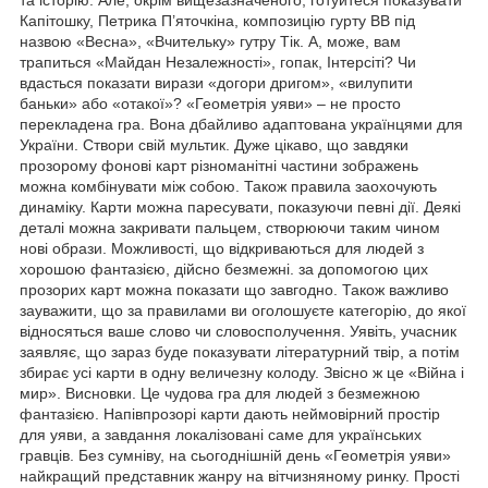
Капітошку, Петрика П’яточкіна, композицію гурту ВВ під
назвою «Весна», «Вчительку» гутру Тік. А, може, вам
трапиться «Майдан Незалежності», гопак, Інтерсіті? Чи
вдасться показати вирази «догори дригом», «вилупити
баньки» або «отакої»? «Геометрія уяви» – не просто
перекладена гра. Вона дбайливо адаптована українцями для
України. Створи свій мультик. Дуже цікаво, що завдяки
прозорому фонові карт різноманітні частини зображень
можна комбінувати між собою. Також правила заохочують
динаміку. Карти можна паресувати, показуючи певні дії. Деякі
деталі можна закривати пальцем, створюючи таким чином
нові образи. Можливості, що відкриваються для людей з
хорошою фантазією, дійсно безмежні. за допомогою цих
прозорих карт можна показати що завгодно. Також важливо
зауважити, що за правилами ви оголошуєте категорію, до якої
відносяться ваше слово чи словосполучення. Уявіть, учасник
заявляє, що зараз буде показувати літературний твір, а потім
збирає усі карти в одну величезну колоду. Звісно ж це «Війна і
мир». Висновки. Це чудова гра для людей з безмежною
фантазією. Напівпрозорі карти дають неймовірний простір
для уяви, а завдання локалізовані саме для українських
гравців. Без сумніву, на сьогоднішній день «Геометрія уяви»
найкращий представник жанру на вітчизняному ринку. Прості