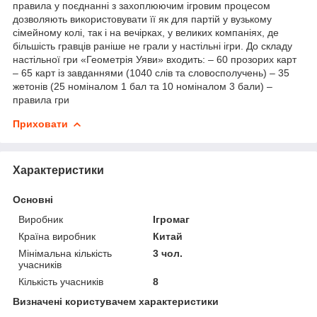
правила у поєднанні з захоплюючим ігровим процесом
дозволяють використовувати її як для партій у вузькому
сімейному колі, так і на вечірках, у великих компаніях, де
більшість гравців раніше не грали у настільні ігри. До складу
настільної гри «Геометрія Уяви» входить: – 60 прозорих карт
– 65 карт із завданнями (1040 слів та словосполучень) – 35
жетонів (25 номіналом 1 бал та 10 номіналом 3 бали) –
правила гри
Приховати
Характеристики
Основні
Виробник
Ігромаг
Країна виробник
Китай
Мінімальна кількість
3 чол.
учасників
Кількість учасників
8
Визначені користувачем характеристики