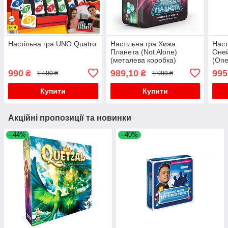
Настільна гра UNO Quatro
Настільна гра Хижа
Наст
Планета (Not Alone)
Оне
(металева коробка)
(One
990
989,10
995
₴
₴
1 100 ₴
1 099 ₴
Купити
Купити
Акційні пропозиції та новинки
–44%
–40%