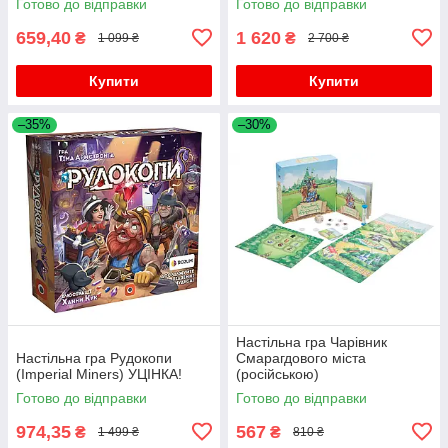
Готово до відправки
Готово до відправки
659,40
1 620
₴
₴
1 099 ₴
2 700 ₴
Купити
Купити
–35%
–30%
Настільна гра Чарівник
Настільна гра Рудокопи
Смарагдового міста
(Imperial Miners) УЦІНКА!
(російською)
Готово до відправки
Готово до відправки
974,35
567
₴
₴
1 499 ₴
810 ₴