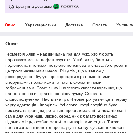
Доступна доставка
Опис
Характеристики
Доставка
Оплата
Умови п
Опис
Геометрія Уяви – надзвичайна гра для усіх, хто любить
порозважатись та пофантазувати. У ній, як і у багатьох
подібних паті-геймах, потрібно пояснювати слова. Але робити
це трохи незвичним чином. Річ у тім, що у вашому
розпорядженні будуть прозорі карти з різноманітними
візерунками, позначками та навіть схематичними
зображеннями. Саме з них і належить скласти картинку, що
наштовхне інших гравців на вірну думку. Слова та
словосполучення. Настільна гра «Геометрія уяви» це в першу
чергу адаптація «Imagine». Усі слова, котрі потрібно буде
показувати гравцям, ретельно проаналізовані та локалізовані
саме для українців. Звісно, серед них є багато всесвітньо
відомих місць, особистостей та витворів мистецтва. Також
наявні загальні поняття про науку і техніку, сучасні технології
та історію. Але, окрім вищезазначеного, готуйтеся показувати