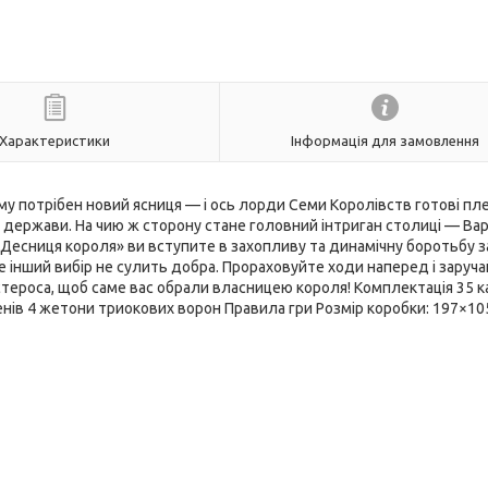
Характеристики
Інформація для замовлення
ому потрібен новий ясниця — і ось лорди Семи Королівств готові пл
 держави. На чию ж сторону стане головний інтриган столиці — Вар
«Десниця короля» ви вступите в захопливу та динамічну боротьбу з
е інший вибір не сулить добра. Прораховуйте ходи наперед і заруч
стероса, щоб саме вас обрали власницею короля! Комплектація 35 к
менів 4 жетони триокових ворон Правила гри Розмір коробки: 197×1