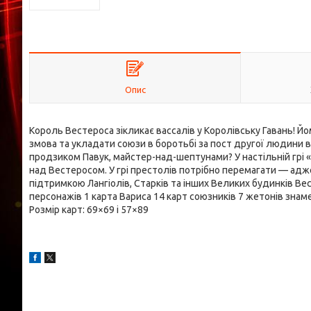
Опис
Король Вестероса зікликає вассалів у Королівську Гавань! Й
змова та укладати союзи в боротьбі за пост другої людини в
продзиком Павук, майстер-над-шептунами? У настільній грі 
над Вестеросом. У грі престолів потрібно перемагати — адж
підтримкою Лангіолів, Старків та інших Великих будинків Ве
персонажів 1 карта Вариса 14 карт союзників 7 жетонів зна
Розмір карт: 69×69 і 57×89