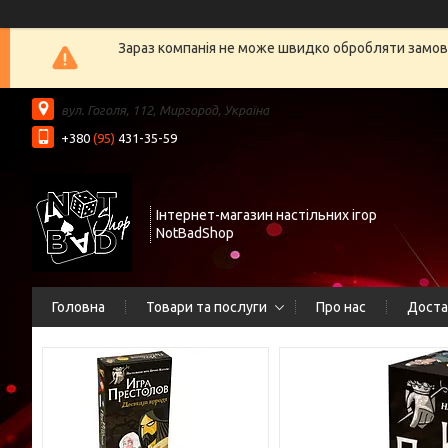
Зараз компанія не може швидко обробляти замовл
вул. Гоголя, 112, Миргород, Україна
+380
(95)
431-35-59
Інтернет-магазин настільних ігор
NotBadShop
Головна
Товари та послуги
Про нас
Доста