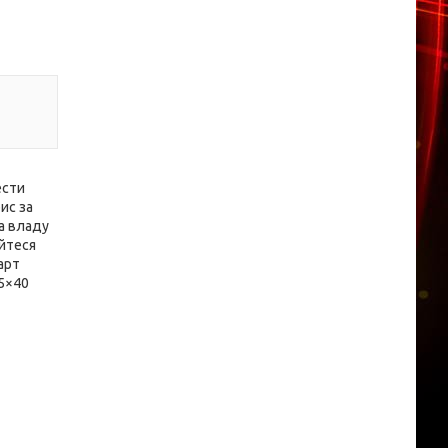
ести
ис за
а владу
айтеся
арт
05×40