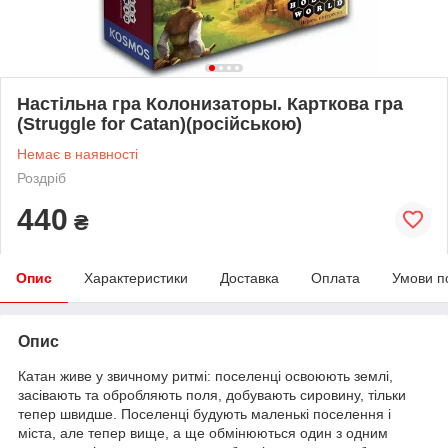
Настільна гра Колонизаторы. Карткова гра
(Struggle for Catan)(російською)
Немає в наявності
Роздріб
440
₴
Опис
Характеристики
Доставка
Оплата
Умови п
Опис
Катан живе у звичному ритмі: поселенці освоюють землі,
засівають та обробляють поля, добувають сировину, тільки
тепер швидше. Поселенці будують маленькі поселення і
міста, але тепер вище, а ще обмінюються один з одним