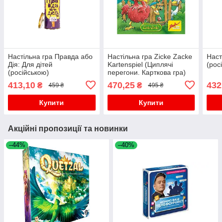
Настільна гра Правда або
Настільна гра Zicke Zacke
Наст
Дія: Для дітей
Kartenspiel (Циплячі
(рос
(російською)
перегони. Карткова гра)
413,10
470,25
432
₴
₴
459 ₴
495 ₴
Купити
Купити
Акційні пропозиції та новинки
–44%
–40%