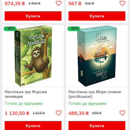
974,35
567
₴
₴
1 499 ₴
810 ₴
Купити
Купити
–30%
–30%
Настільна гра Форсаж
Настільна гра Море спокою
ленивцев
(російською)
Готово до відправки
Готово до відправки
1 130,50
489,30
₴
₴
1 615 ₴
699 ₴
Купити
Купити