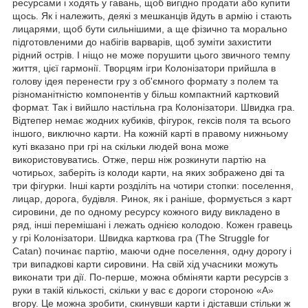
ресурсами і ходять у гавань, щоб вигідно продати або купити
щось. Як і належить, деякі з мешканців йдуть в армію і стають
лицарями, щоб бути сильнішими, а ще фізично та морально
підготовленими до набігів варварів, щоб зуміти захистити
рідний острів. І ніщо не може порушити цього звичного темпу
життя, цієї гармонії. Творцям ігри Колонізатори прийшла в
голову ідея перенести гру з об'ємного формату з полем та
різноманітністю компонентів у більш компактний картковий
формат. Так і вийшло настільна гра Колонізатори. Швидка гра.
Відтепер немає жодних кубиків, фігурок, гексів поля та всього
іншого, виключно карти. На кожній карті в правому нижньому
куті вказано при грі на скільки людей вона може
використовуватись. Отже, перш ніж розкинути партію на
чотирьох, заберіть із колоди карти, на яких зображено дві та
три фігурки. Інші карти розділіть на чотири стопки: поселення,
лицар, дорога, будівля. Ринок, як і раніше, формується з карт
сировини, де по одному ресурсу кожного виду викладено в
ряд, інші перемішані і лежать однією колодою. Кожен гравець
у грі Колонізатори. Швидка карткова гра (The Struggle for
Catan) починає партію, маючи одне поселення, одну дорогу і
три випадкові карти сировини. На свій хід учасники можуть
виконати три дії. По-перше, можна обміняти карти ресурсів з
руки в такій кількості, скільки у вас є дороги стороною «А»
вгору. Це можна зробити, скинувши карти і діставши стільки ж