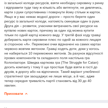
із загальної колоди ресурсів, взяти необхідну сировину з ринку
і відправити туди таку ж кількість або витягнути, не дивлячись,
карти з руки супротивника і повернути йому стільки ж карток.
Якщо ж у вас немає жодної дороги – просто берете один
ресурс із загальної колоди, натомість скинувши один із руки.
Друга дія – розвиток, учасники витрачають свої ресурси на
купівлю нових карток, причому за один хід можна купити
тільки по одній картці кожного виду. У третій фазі ходу гравці
добирають карти сировини плюс по одній за кожного лицаря
зі стороною «А». Переможні очки відзначені на самих картах
червоно-жовтим жетоном. Гравці ходять доти, доки у когось
не набереться 10 переможних жетонів. За рахунок відсутності
ігрових компонентів та складаного поля настільна гра
Колонізатори. Швидка карткова гра (The Struggle for Catan)
досить компакту і тому її ще простіше буде взяти в гості до
друзів, в дорогу або на відпочинок. Такий варіант улюбленої
стратегічної гри заощаджує не лише місце, а й час, адже
тепер середня тривалість партії становить від 30 до 40
хвилин.
Приховати