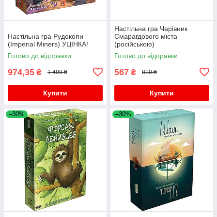
Настільна гра Чарівник
Настільна гра Рудокопи
Смарагдового міста
(Imperial Miners) УЦІНКА!
(російською)
Готово до відправки
Готово до відправки
974,35
567
₴
₴
1 499 ₴
810 ₴
Купити
Купити
–30%
–30%