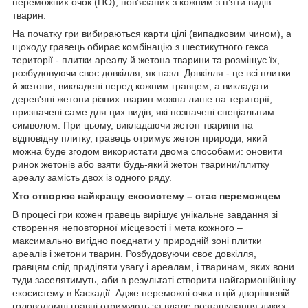
переможних очок (ПО), пов’язаних з кожним з п’яти видів
тварин.
На початку гри вибираються карти цілі (випадковим чином), а
щоходу гравець обирає комбінацію з шестикутного гекса
території - плитки ареалу й жетона тварини та розміщує їх,
розбудовуючи своє довкілля, як пазл. Довкілля - це всі плитки
й жетони, викладені перед кожним гравцем, а викладати
дерев'яні жетони різних тварин можна лише на території,
призначені саме для цих видів, які позначені спеціальним
символом. При цьому, викладаючи жетон тварини на
відповідну плитку, гравець отримує жетон природи, який
можна буде згодом використати двома способами: оновити
ринок жетонів або взяти будь-який жетон тварини/плитку
ареалу замість двох із одного ряду.
Хто створює найкращу екосистему – стає переможцем
В процесі гри кожен гравець вирішує унікальне завдання зі
створення неповторної місцевості і мета кожного –
максимально вигідно поєднати у природній зоні плитки
ареалів і жетони тварин. Розбудовуючи своє довкілля,
гравцям слід приділяти увагу і ареалам, і тваринам, яких вони
туди заселятимуть, аби в результаті створити найгармонійнішу
екосистему в Каскадії. Адже переможні очки в цій дворівневій
головоломці гравці отримують за вдале розташування диких