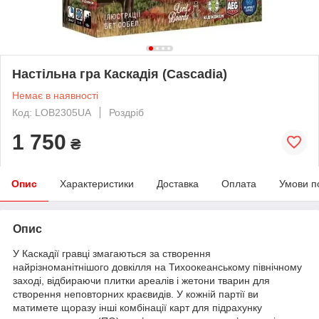
Настільна гра Каскадія (Cascadia)
Немає в наявності
Код: LOB2305UA
Роздріб
1 750
₴
Опис
Характеристики
Доставка
Оплата
Умови п
Опис
У Каскадії гравці змагаються за створення
найрізноманітнішого довкілля на Тихоокеанському північному
заході, відбираючи плитки ареалів і жетони тварин для
створення неповторних краєвидів. У кожній партії ви
матимете щоразу інші комбінації карт для підрахунку