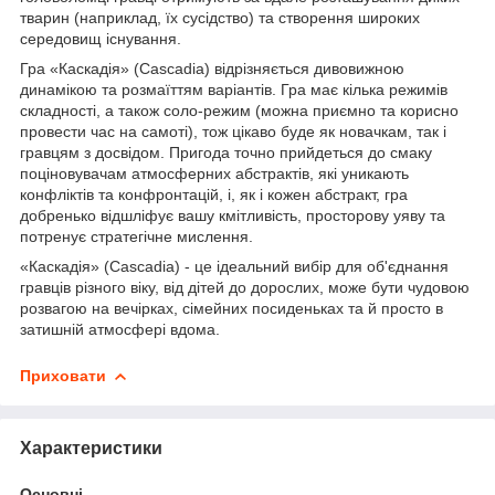
тварин (наприклад, їх сусідство) та створення широких
середовищ існування.
Гра «Каскадія» (Cascadia) відрізняється дивовижною
динамікою та розмаїттям варіантів. Гра має кілька режимів
складності, а також соло-режим (можна приємно та корисно
провести час на самоті), тож цікаво буде як новачкам, так і
гравцям з досвідом. Пригода точно прийдеться до смаку
поціновувачам атмосферних абстрактів, які уникають
конфліктів та конфронтацій, і, як і кожен абстракт, гра
добренько відшліфує вашу кмітливість, просторову уяву та
потренує стратегічне мислення.
«Каскадія» (Cascadia) - це ідеальний вибір для об'єднання
гравців різного віку, від дітей до дорослих, може бути чудовою
розвагою на вечірках, сімейних посиденьках та й просто в
затишній атмосфері вдома.
Приховати
Характеристики
Основні