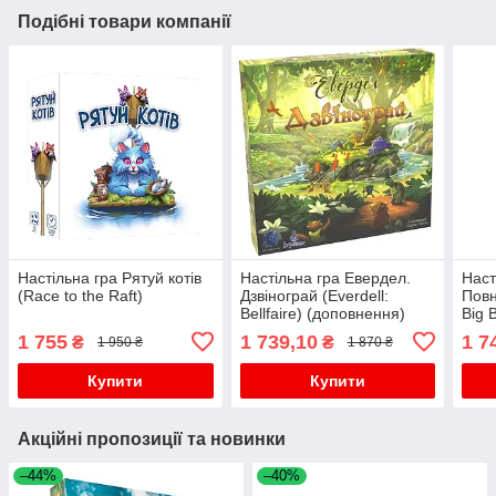
Подібні товари компанії
Настільна гра Рятуй котів
Настільна гра Евердел.
Наст
(Race to the Raft)
Дзвінограй (Everdell:
Повн
Bellfaire) (доповнення)
Big 
1 755
1 739,10
1 7
₴
₴
1 950 ₴
1 870 ₴
Купити
Купити
Акційні пропозиції та новинки
–44%
–40%