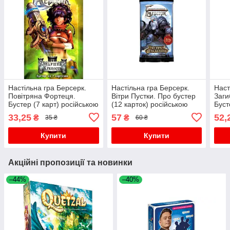
Настільна гра Берсерк.
Настільна гра Берсерк.
Наст
Повітряна Фортеця.
Вітри Пустки. Про бустер
Заги
Бустер (7 карт) російською
(12 карток) російською
Буст
росі
33,25
57
52,
₴
₴
35 ₴
60 ₴
Купити
Купити
Акційні пропозиції та новинки
–44%
–40%