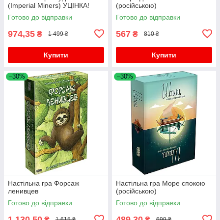
(Imperial Miners) УЦІНКА!
(російською)
Готово до відправки
Готово до відправки
974,35
567
₴
₴
1 499 ₴
810 ₴
Купити
Купити
–30%
–30%
Настільна гра Форсаж
Настільна гра Море спокою
ленивцев
(російською)
Готово до відправки
Готово до відправки
1 130,50
489,30
₴
₴
1 615 ₴
699 ₴