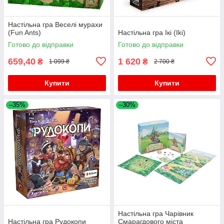
Настільна гра Веселі мурахи
(Fun Ants)
Настільна гра Ікі (Iki)
Готово до відправки
Готово до відправки
659,40
1 620
₴
₴
1 099 ₴
2 700 ₴
Купити
Купити
–35%
–30%
Настільна гра Чарівник
Настільна гра Рудокопи
Смарагдового міста