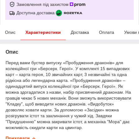
Замовлення під захистом
Доступна доставка
Опис
Характеристики
Доставка
Оплата
Умови 
Опис
Перед вами бустер випуску «Пробудження драконів» для
колекційної гри «Берсерк. Герої». У комплекті 15 випадкових
карт – карта героя, 10 звичайних карт, 3 незвичайні та одна
рідкісна або легендарна карта. «Пробудження драконів» –
одинадцятий випуск колекційної гри «Берсерк. Герої». Як
можна здогадатися з назви, набір присвячений драконам. На
гравців чекає 5 нових механік. Вони зможуть використовувати
"Кладку", щоб виводити нових драконів. «Видобуток»
дозволяє ховати карти. За допомогою «Засідки» можна
розігрувати істот та заклинання у чужий хід. Завдяки
"Придушенню" можна закривати істот, а механіка "Мора" дає
можливість скидати карти на цвинтар.
Приховати