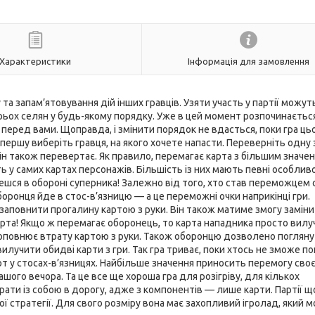
Характеристики
Інформація для замовлення
а запам’ятовування дій інших гравців. Узяти участь у партії можут
трьох селян у будь-якому порядку. Уже в цей момент розпочинаєтьс
и перед вами. Щоправда, і змінити порядок не вдасться, поки гра ць
першу виберіть гравця, на якого хочете напасти. Переверніть одну 
ін також перевертає. Як правило, перемагає карта з більшим значе
ь у самих картах персонажів. Більшість із них мають певні особливос
вешся в обороні суперника! Залежно від того, хто став переможцем 
оборонця йде в стос-в’язницю — а це переможні очки наприкінці гри.
є заповнити прогалину картою з руки. Він також матиме змогу замін
карта! Якщо ж перемагає оборонець, то карта нападника просто вилу
поповнює втрату картою з руки. Також оборонцю дозволено поглянут
илучити обидві карти з гри. Так гра триває, поки хтось не зможе п
рт у стосах-в’язницях. Найбільше значення приносить перемогу сво
шого вечора. Та це все ще хороша гра для розігріву, для кількох
 брати із собою в дорогу, адже з компонентів — лише карти. Партії 
 стратегії. Для свого розміру вона має захопливий ігролад, який 