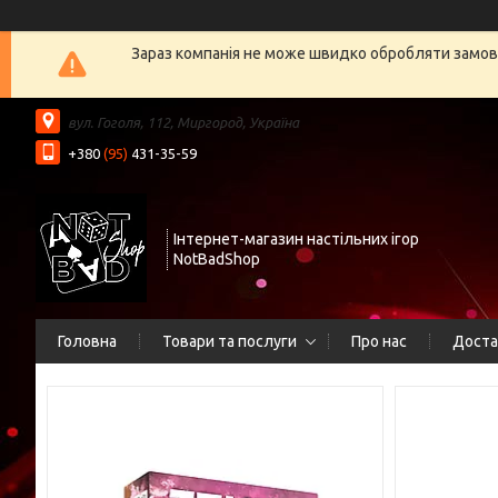
Зараз компанія не може швидко обробляти замовл
вул. Гоголя, 112, Миргород, Україна
+380
(95)
431-35-59
Інтернет-магазин настільних ігор
NotBadShop
Головна
Товари та послуги
Про нас
Доста