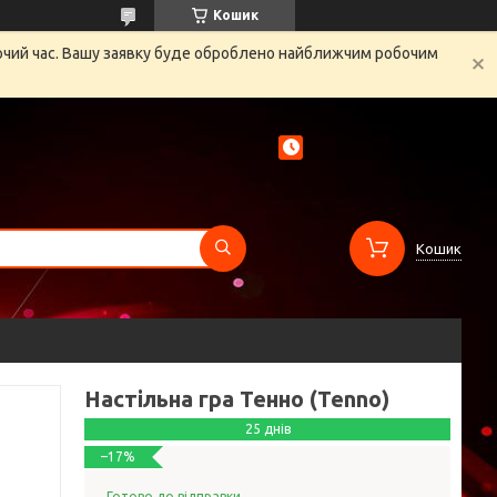
Кошик
бочий час. Вашу заявку буде оброблено найближчим робочим
Кошик
Настільна гра Тенно (Tenno)
25 днів
–17%
Готово до відправки