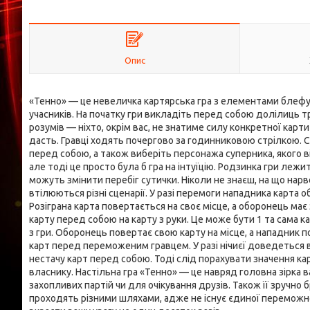
Опис
«Тенно» — це невеличка картярська гра з елементами блефу т
учасників. На початку гри викладіть перед собою долілиць 
розумів — ніхто, окрім вас, не знатиме силу конкретної карт
дасть. Гравці ходять почергово за годинниковою стрілкою. С
перед собою, а також виберіть персонажа суперника, якого в
але тоді це просто була б гра на інтуїцію. Родзинка гри лежит
можуть змінити перебіг сутички. Ніколи не знаєш, на що нар
втілюються різні сценарії. У разі перемоги нападника карта 
Розіграна карта повертається на своє місце, а оборонець ма
карту перед собою на карту з руки. Це може бути 1 та сама 
з гри. Оборонець повертає свою карту на місце, а нападник 
карт перед переможеним гравцем. У разі нічиєї доведеться в
нестачу карт перед собою. Тоді слід порахувати значення ка
власнику. Настільна гра «Тенно» — це навряд головна зірка ва
захопливих партій чи для очікування друзів. Також її зручно
проходять різними шляхами, адже не існує єдиної переможної