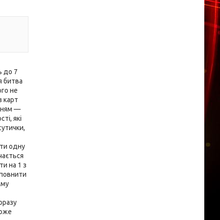
ь до 7
я битва
ого не
з карт
нням —
ті, які
сутички,
ити одну
чається
и на 1 з
оповнити
єму
щоразу
може