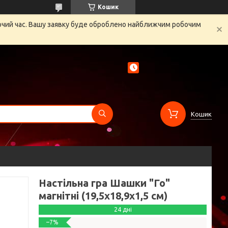
Кошик
бочий час. Вашу заявку буде оброблено найближчим робочим
Кошик
Настільна гра Шашки "Го"
магнітні (19,5x18,9x1,5 см)
24 дні
–7%