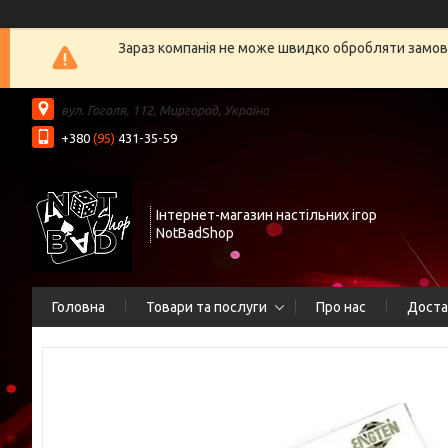
Зараз компанія не може швидко обробляти замовл
вул. Гоголя, 112, Миргород, Україна
+380
(95)
431-35-59
Інтернет-магазин настільних ігор
NotBadShop
Головна
Товари та послуги
Про нас
Доста