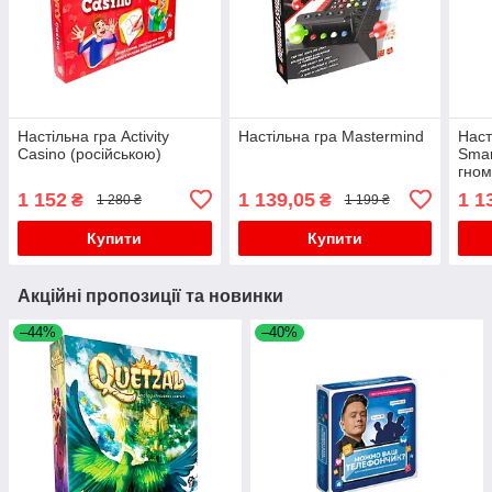
Настільна гра Activity
Настільна гра Mastermind
Наст
Casino (російською)
Sma
гном
Gno
1 152
1 139,05
1 1
₴
₴
1 280 ₴
1 199 ₴
Купити
Купити
Акційні пропозиції та новинки
–44%
–40%