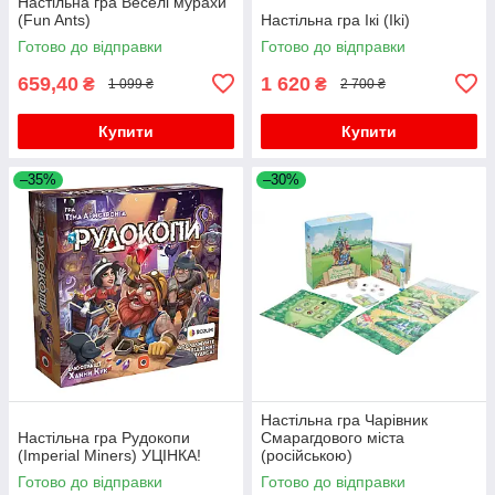
Настільна гра Веселі мурахи
(Fun Ants)
Настільна гра Ікі (Iki)
Готово до відправки
Готово до відправки
659,40
1 620
₴
₴
1 099 ₴
2 700 ₴
Купити
Купити
–35%
–30%
Настільна гра Чарівник
Настільна гра Рудокопи
Смарагдового міста
(Imperial Miners) УЦІНКА!
(російською)
Готово до відправки
Готово до відправки