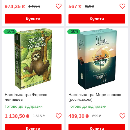
974,35
567
₴
₴
1 499 ₴
810 ₴
Купити
Купити
–30%
–30%
Настільна гра Форсаж
Настільна гра Море спокою
ленивцев
(російською)
Готово до відправки
Готово до відправки
1 130,50
489,30
₴
₴
1 615 ₴
699 ₴
Купити
Купити