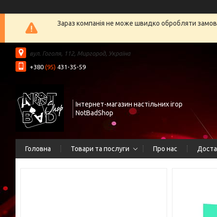
Зараз компанія не може швидко обробляти замовл
вул. Гоголя, 112, Миргород, Україна
+380
(95)
431-35-59
Інтернет-магазин настільних ігор
NotBadShop
Головна
Товари та послуги
Про нас
Доста