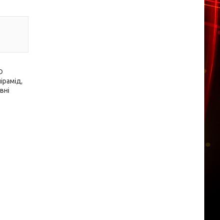
D
ірамід,
вні