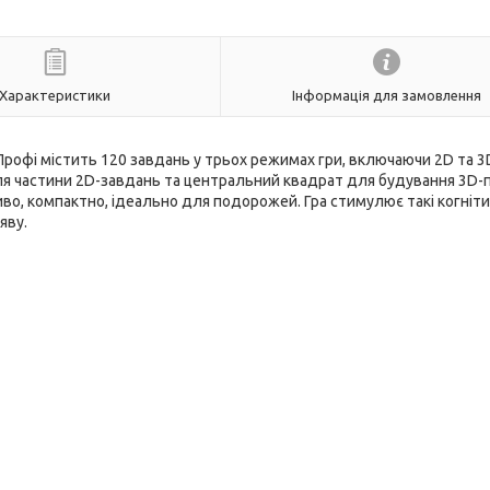
Характеристики
Інформація для замовлення
Профі містить 120 завдань у трьох режимах гри, включаючи 2D та 3
для частини 2D-завдань та центральний квадрат для будування 3D-п
ливо, компактно, ідеально для подорожей. Гра стимулює такі когніти
яву.