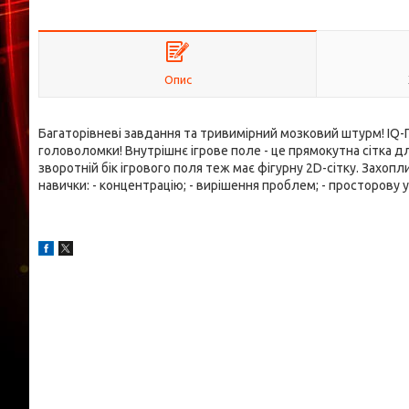
Опис
Багаторівневі завдання та тривимірний мозковий штурм! IQ-
головоломки! Внутрішнє ігрове поле - це прямокутна сітка 
зворотній бік ігрового поля теж має фігурну 2D-сітку. Захоп
навички: - концентрацію; - вирішення проблем; - просторову у