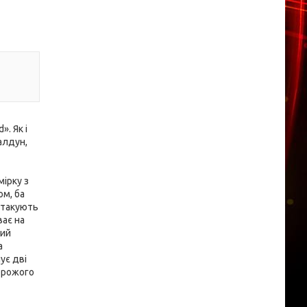
. Як і
алдун,
ірку з
ом, ба
 атакують
ває на
ний
а
ує дві
ворожого