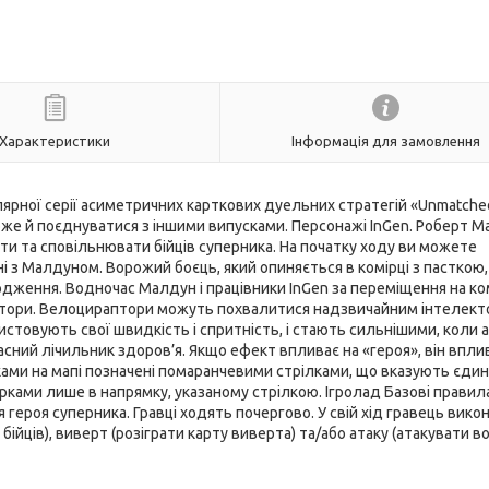
Характеристики
Інформація для замовлення
пулярної серії асиметричних карткових дуельних стратегій «Unmatched»
може й поєднуватися з іншими випусками. Персонажі InGen. Роберт М
и та сповільнювати бійців суперника. На початку ходу ви можете
і з Малдуном. Ворожий боєць, який опиняється в комірці з пасткою,
ження. Водночас Малдун і працівники InGen за переміщення на ком
аптори. Велоцираптори можуть похвалитися надзвичайним інтелект
истовують свої швидкість і спритність, і стають сильнішими, коли
власний лічильник здоров’я. Якщо ефект впливає на «героя», він впли
ками на мапі позначені помаранчевими стрілками, що вказують єди
ками лише в напрямку, указаному стрілкою. Ігролад Базові правил
ероя суперника. Гравці ходять почергово. У свій хід гравець викон
х бійців), виверт (розіграти карту виверта) та/або атаку (атакувати 