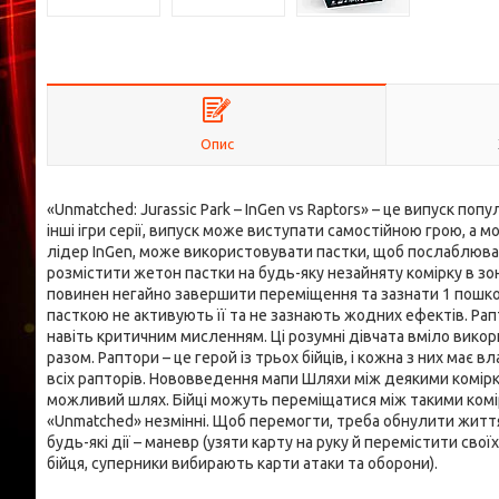
Опис
«Unmatched: Jurassic Park – InGen vs Raptors» – це випуск по
інші ігри серії, випуск може виступати самостійною грою, а 
лідер InGen, може використовувати пастки, щоб послаблюват
розмістити жетон пастки на будь-яку незайняту комірку в зон
повинен негайно завершити переміщення та зазнати 1 пошкод
пасткою не активують її та не зазнають жодних ефектів. Р
навіть критичним мисленням. Ці розумні дівчата вміло викор
разом. Раптори – це герой із трьох бійців, і кожна з них має 
всіх рапторів. Нововведення мапи Шляхи між деякими комір
можливий шлях. Бійці можуть переміщатися між такими комір
«Unmatched» незмінні. Щоб перемогти, треба обнулити життя г
будь-які дії – маневр (узяти карту на руку й перемістити свої
бійця, суперники вибирають карти атаки та оборони).