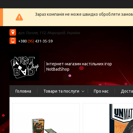
Зараз компанія не може швидко обробляти замовл
вул. Гоголя, 112, Миргород, Україна
+380
(95)
431-35-59
Інтернет-магазин настільних ігор
NotBadShop
Головна
Товари та послуги
Про нас
Доста