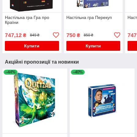
Настільна гра Гра про
Настільна гра Перекуп
Наст
Країни
747,12
750
747
₴
₴
849 ₴
850 ₴
Купити
Купити
Акційні пропозиції та новинки
–44%
–40%