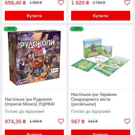
659,40
1 620
₴
₴
1 099 ₴
2 700 ₴
Купити
Купити
–35%
–30%
Настільна гра Чарівник
Настільна гра Рудокопи
Смарагдового міста
(Imperial Miners) УЦІНКА!
(російською)
Готово до відправки
Готово до відправки
974,35
567
₴
₴
1 499 ₴
810 ₴
Купити
Купити