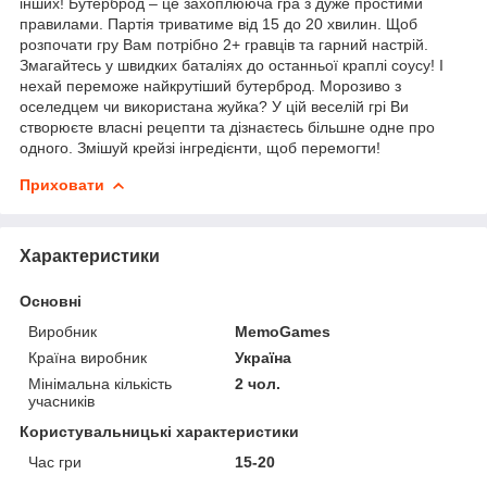
інших! Бутерброд – це захоплююча гра з дуже простими
правилами. Партія триватиме від 15 до 20 хвилин. Щоб
розпочати гру Вам потрібно 2+ гравців та гарний настрій.
Змагайтесь у швидких баталіях до останньої краплі соусу! І
нехай переможе найкрутіший бутерброд. Морозиво з
оселедцем чи використана жуйка? У цій веселій грі Ви
створюєте власні рецепти та дізнаєтесь більшне одне про
одного. Змішуй крейзі інгредієнти, щоб перемогти!
Приховати
Характеристики
Основні
Виробник
MemoGames
Країна виробник
Україна
Мінімальна кількість
2 чол.
учасників
Користувальницькі характеристики
Час гри
15-20